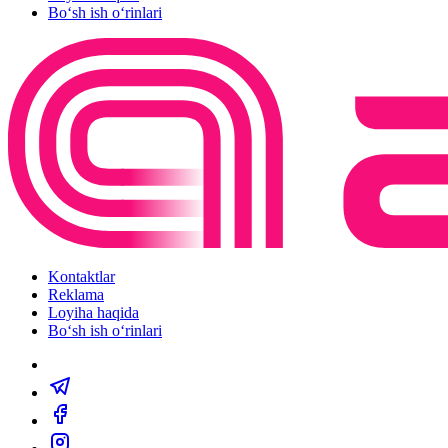
Bo‘sh ish o‘rinlari
Kontaktlar
Reklama
Loyiha haqida
Bo‘sh ish o‘rinlari