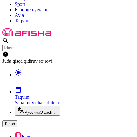
Sport
Kinopremyeralar
Avia
Taqvim
Juda qisqa qidiruv so‘rovi
Taqvim
Sana bo‘yicha tadbirlar
Русский
O‘zbek tili
Kirish
Kino