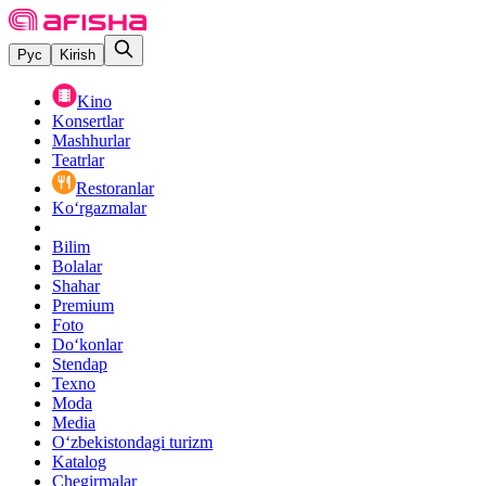
Рус
Kirish
Kino
Konsertlar
Mashhurlar
Teatrlar
Restoranlar
Ko‘rgazmalar
Bilim
Bolalar
Shahar
Premium
Foto
Do‘konlar
Stendap
Texno
Moda
Media
O‘zbekistondagi turizm
Katalog
Chegirmalar