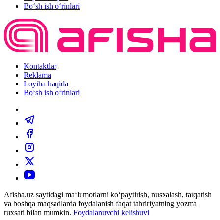
Bo‘sh ish o‘rinlari
Kontaktlar
Reklama
Loyiha haqida
Bo‘sh ish o‘rinlari
Afisha.uz saytidagi ma‘lumotlarni ko‘paytirish, nusxalash, tarqatish
va boshqa maqsadlarda foydalanish faqat tahririyatning yozma
ruxsati bilan mumkin.
Foydalanuvchi kelishuvi