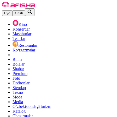
Рус
Kirish
Kino
Konsertlar
Mashhurlar
Teatrlar
Restoranlar
Ko‘rgazmalar
Bilim
Bolalar
Shahar
Premium
Foto
Do‘konlar
Stendap
Texno
Moda
Media
O‘zbekistondagi turizm
Katalog
Chegirmalar