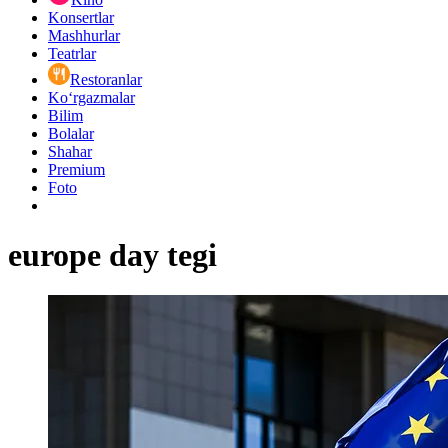
Konsertlar
Mashhurlar
Teatrlar
Restoranlar
Ko‘rgazmalar
Bilim
Bolalar
Shahar
Premium
Foto
europe day tegi