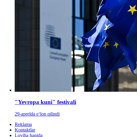
"Yevropa kuni" festivali
29-aprelda e‘lon qilindi
Reklama
Kontaktlar
Loyiha haqida