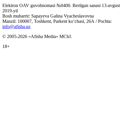
Elektron OAV guvohnomasi №0400. Berilgan sanasi 13-avgust
2019-yil
Bosh muharrir: Sapayeva Galina Vyacheslavovna
Manzil: 100007, Toshkent, Parkent ko‘chasi, 26А / Pochta:
info@afisha.uz
© 2005-2026 «Afisha Media» MChJ.
18+