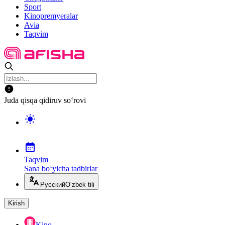
Sport
Kinopremyeralar
Avia
Taqvim
Juda qisqa qidiruv so‘rovi
Taqvim
Sana bo‘yicha tadbirlar
Русский
O‘zbek tili
Kirish
Kino