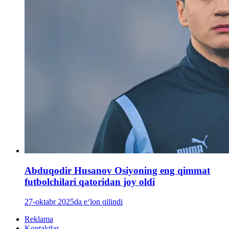
Abduqodir Husanov Osiyoning eng qimmat
futbolchilari qatoridan joy oldi
27-oktabr 2025da e‘lon qilindi
Reklama
Kontaktlar