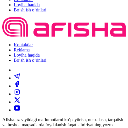
Loyiha haqida
Bo‘sh ish o‘rinlari
Kontaktlar
Reklama
Loyiha haqida
Bo‘sh ish o‘rinlari
Afisha.uz saytidagi ma‘lumotlarni ko‘paytirish, nusxalash, tarqatish
va boshqa maqsadlarda foydalanish faqat tahririyatning yozma