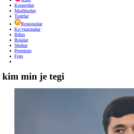
Konsertlar
Mashhurlar
Teatrlar
Restoranlar
Ko‘rgazmalar
Bilim
Bolalar
Shahar
Premium
Foto
kim min je tegi