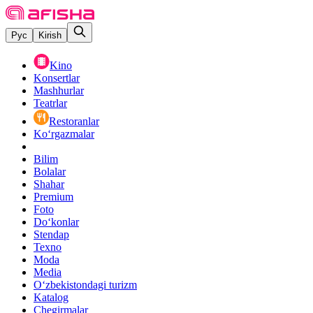
Рус
Kirish
Kino
Konsertlar
Mashhurlar
Teatrlar
Restoranlar
Ko‘rgazmalar
Bilim
Bolalar
Shahar
Premium
Foto
Do‘konlar
Stendap
Texno
Moda
Media
O‘zbekistondagi turizm
Katalog
Chegirmalar