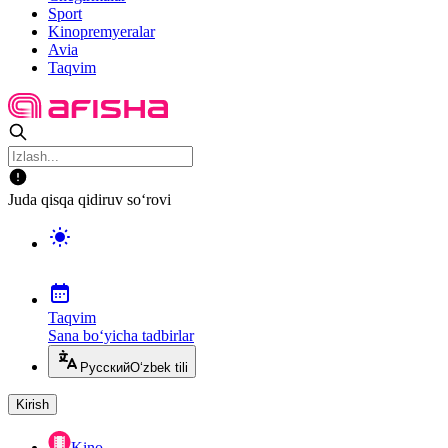
Sport
Kinopremyeralar
Avia
Taqvim
Juda qisqa qidiruv so‘rovi
Taqvim
Sana bo‘yicha tadbirlar
Русский
O‘zbek tili
Kirish
Kino