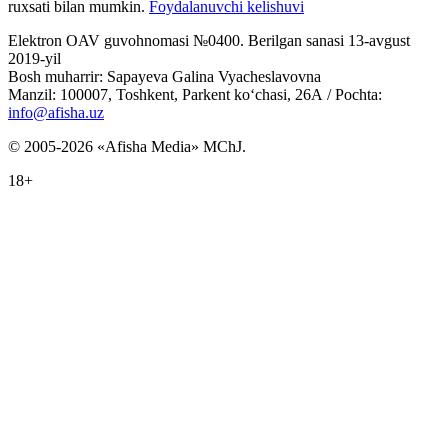
ruxsati bilan mumkin.
Foydalanuvchi kelishuvi
Elektron OAV guvohnomasi №0400. Berilgan sanasi 13-avgust
2019-yil
Bosh muharrir: Sapayeva Galina Vyacheslavovna
Manzil: 100007, Toshkent, Parkent ko‘chasi, 26А / Pochta:
info@afisha.uz
© 2005-2026 «Afisha Media» MChJ.
18+