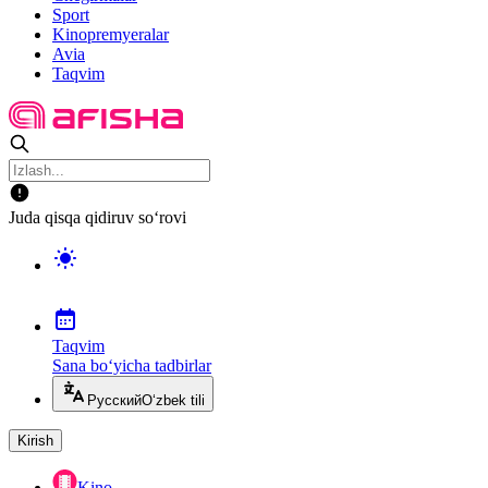
Sport
Kinopremyeralar
Avia
Taqvim
Juda qisqa qidiruv so‘rovi
Taqvim
Sana bo‘yicha tadbirlar
Русский
O‘zbek tili
Kirish
Kino