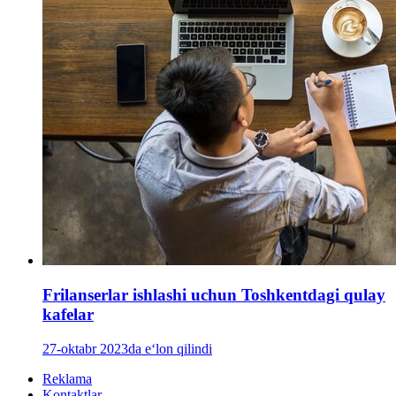
Frilanserlar ishlashi uchun Toshkentdagi qulay
kafelar
27-oktabr 2023da e‘lon qilindi
Reklama
Kontaktlar