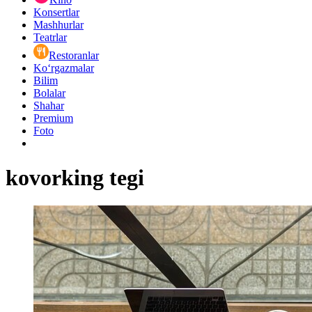
Konsertlar
Mashhurlar
Teatrlar
Restoranlar
Ko‘rgazmalar
Bilim
Bolalar
Shahar
Premium
Foto
kovorking tegi