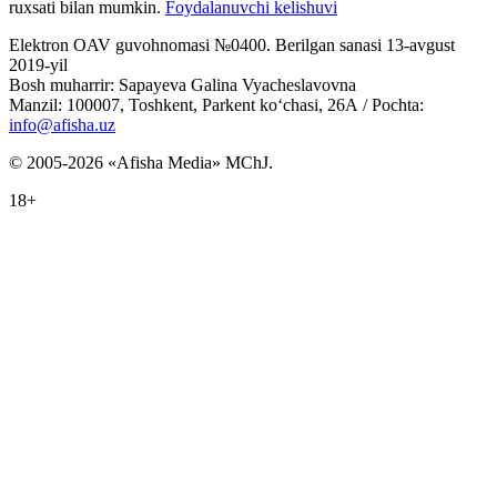
ruxsati bilan mumkin.
Foydalanuvchi kelishuvi
Elektron OAV guvohnomasi №0400. Berilgan sanasi 13-avgust
2019-yil
Bosh muharrir: Sapayeva Galina Vyacheslavovna
Manzil: 100007, Toshkent, Parkent ko‘chasi, 26А / Pochta:
info@afisha.uz
© 2005-2026 «Afisha Media» MChJ.
18+