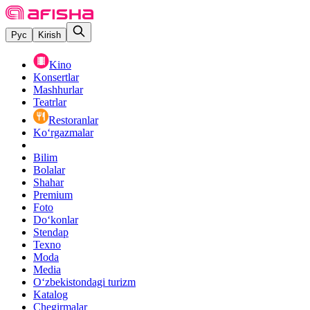
Рус
Kirish
Kino
Konsertlar
Mashhurlar
Teatrlar
Restoranlar
Ko‘rgazmalar
Bilim
Bolalar
Shahar
Premium
Foto
Do‘konlar
Stendap
Texno
Moda
Media
O‘zbekistondagi turizm
Katalog
Chegirmalar