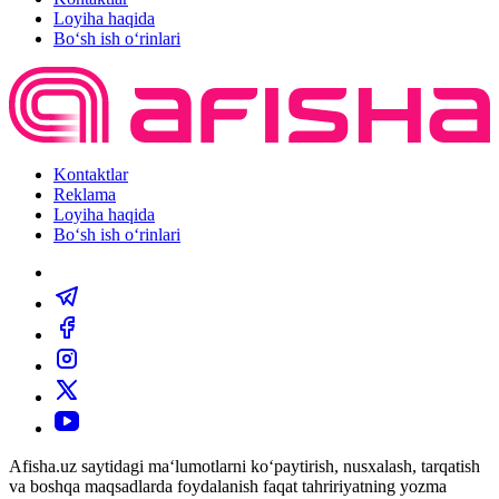
Loyiha haqida
Bo‘sh ish o‘rinlari
Kontaktlar
Reklama
Loyiha haqida
Bo‘sh ish o‘rinlari
Afisha.uz saytidagi ma‘lumotlarni ko‘paytirish, nusxalash, tarqatish
va boshqa maqsadlarda foydalanish faqat tahririyatning yozma