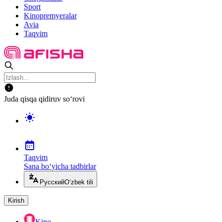
Sport
Kinopremyeralar
Avia
Taqvim
Juda qisqa qidiruv so‘rovi
Taqvim
Sana bo‘yicha tadbirlar
Русский
O‘zbek tili
Kirish
Kino