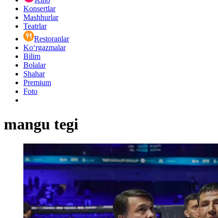
Konsertlar
Mashhurlar
Teatrlar
Restoranlar
Ko‘rgazmalar
Bilim
Bolalar
Shahar
Premium
Foto
mangu tegi