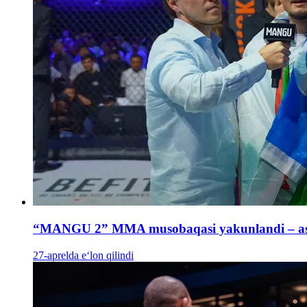
“MANGU 2” MMA musobaqasi yakunlandi – asosi
27-aprelda e‘lon qilindi