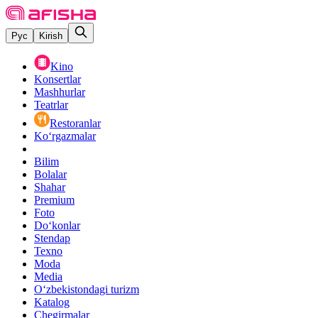
Рус
Kirish
Kino
Konsertlar
Mashhurlar
Teatrlar
Restoranlar
Ko‘rgazmalar
Bilim
Bolalar
Shahar
Premium
Foto
Do‘konlar
Stendap
Texno
Moda
Media
O‘zbekistondagi turizm
Katalog
Chegirmalar