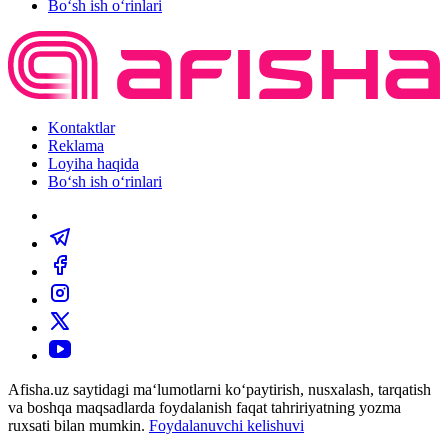
Bo‘sh ish o‘rinlari
Kontaktlar
Reklama
Loyiha haqida
Bo‘sh ish o‘rinlari
Afisha.uz saytidagi ma‘lumotlarni ko‘paytirish, nusxalash, tarqatish
va boshqa maqsadlarda foydalanish faqat tahririyatning yozma
ruxsati bilan mumkin.
Foydalanuvchi kelishuvi