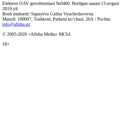
Elektron OAV guvohnomasi №0400. Berilgan sanasi 13-avgust
2019-yil
Bosh muharrir: Sapayeva Galina Vyacheslavovna
Manzil: 100007, Toshkent, Parkent ko‘chasi, 26А / Pochta:
info@afisha.uz
© 2005-2026 «Afisha Media» MChJ.
18+