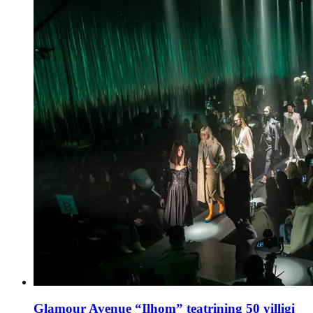
Glamour Avenue “Ilhom” teatrining 50 yilligi