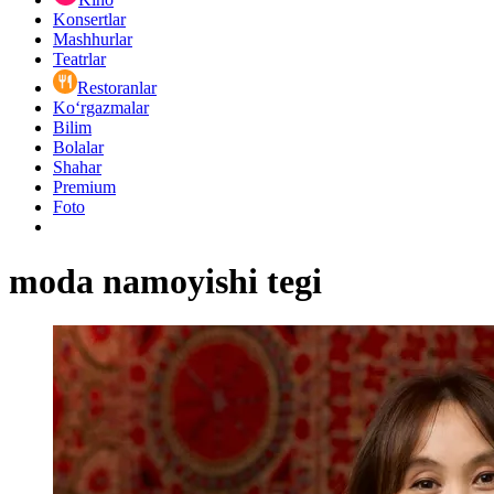
Konsertlar
Mashhurlar
Teatrlar
Restoranlar
Ko‘rgazmalar
Bilim
Bolalar
Shahar
Premium
Foto
moda namoyishi tegi