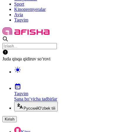
Sport
Kinopremyeralar
Avia
Taqvim
Juda qisqa qidiruv so‘rovi
Taqvim
Sana bo‘yicha tadbirlar
Русский
O‘zbek tili
Kirish
Kino