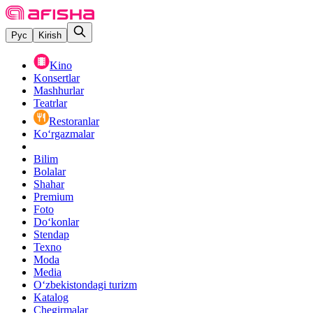
Рус
Kirish
Kino
Konsertlar
Mashhurlar
Teatrlar
Restoranlar
Ko‘rgazmalar
Bilim
Bolalar
Shahar
Premium
Foto
Do‘konlar
Stendap
Texno
Moda
Media
O‘zbekistondagi turizm
Katalog
Chegirmalar