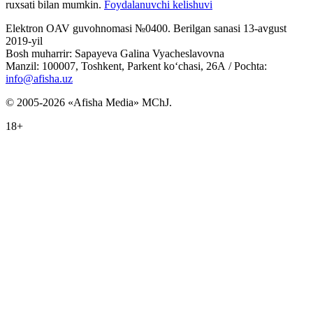
ruxsati bilan mumkin.
Foydalanuvchi kelishuvi
Elektron OAV guvohnomasi №0400. Berilgan sanasi 13-avgust
2019-yil
Bosh muharrir: Sapayeva Galina Vyacheslavovna
Manzil: 100007, Toshkent, Parkent ko‘chasi, 26А / Pochta:
info@afisha.uz
© 2005-2026 «Afisha Media» MChJ.
18+