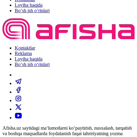
Loyiha haqida
Bo‘sh ish o‘rinlari
Kontaktlar
Reklama
Loyiha haqida
Bo‘sh ish o‘rinlari
Afisha.uz saytidagi ma‘lumotlarni ko‘paytirish, nusxalash, tarqatish
va boshqa maqsadlarda foydalanish faqat tahririyatning yozma