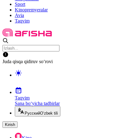
Sport
Kinopremyeralar
Avia
Taqvim
Juda qisqa qidiruv so‘rovi
Taqvim
Sana bo‘yicha tadbirlar
Русский
O‘zbek tili
Kirish
Kino