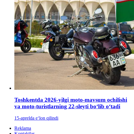
Toshkentda 2026-yilgi moto-mavsum ochilishi
va moto-turistlarning 22-sleyti bo‘lib o‘tadi
15-aprelda e‘lon qilindi
Reklama
Kontaktlar