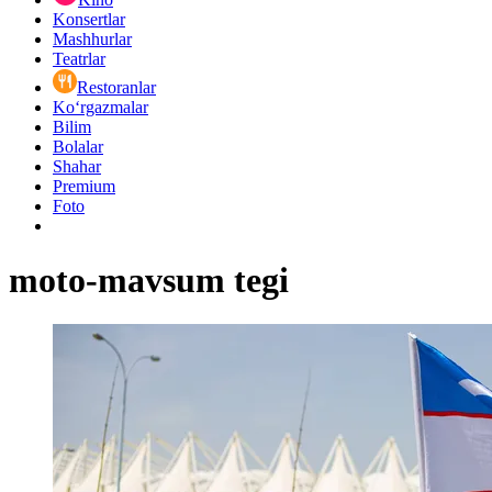
Konsertlar
Mashhurlar
Teatrlar
Restoranlar
Ko‘rgazmalar
Bilim
Bolalar
Shahar
Premium
Foto
moto-mavsum tegi