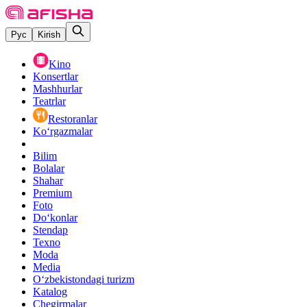
Рус
Kirish
Kino
Konsertlar
Mashhurlar
Teatrlar
Restoranlar
Ko‘rgazmalar
Bilim
Bolalar
Shahar
Premium
Foto
Do‘konlar
Stendap
Texno
Moda
Media
O‘zbekistondagi turizm
Katalog
Chegirmalar