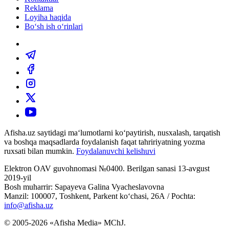
Reklama
Loyiha haqida
Bo‘sh ish o‘rinlari
Afisha.uz saytidagi ma‘lumotlarni ko‘paytirish, nusxalash, tarqatish
va boshqa maqsadlarda foydalanish faqat tahririyatning yozma
ruxsati bilan mumkin.
Foydalanuvchi kelishuvi
Elektron OAV guvohnomasi №0400. Berilgan sanasi 13-avgust
2019-yil
Bosh muharrir: Sapayeva Galina Vyacheslavovna
Manzil: 100007, Toshkent, Parkent ko‘chasi, 26А / Pochta:
info@afisha.uz
© 2005-2026 «Afisha Media» MChJ.