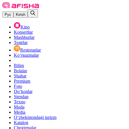
Рус
Kirish
Kino
Konsertlar
Mashhurlar
Teatrlar
Restoranlar
Ko‘rgazmalar
Bilim
Bolalar
Shahar
Premium
Foto
Do‘konlar
Stendap
Texno
Moda
Media
O‘zbekistondagi turizm
Katalog
Chegirmalar