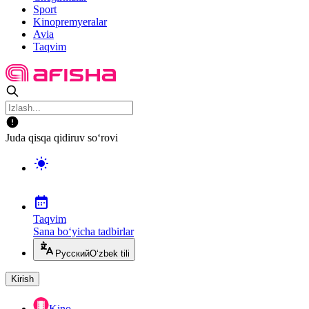
Sport
Kinopremyeralar
Avia
Taqvim
Juda qisqa qidiruv so‘rovi
Taqvim
Sana bo‘yicha tadbirlar
Русский
O‘zbek tili
Kirish
Kino