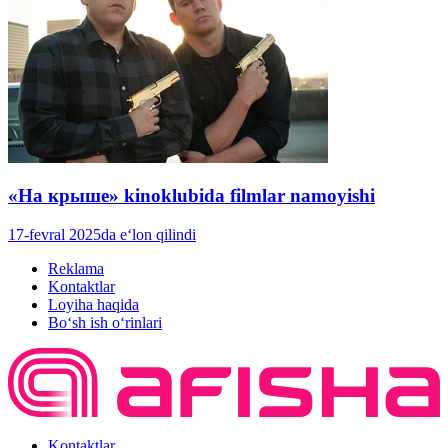
«На крыше» kinoklubida filmlar namoyishi
17-fevral 2025da e‘lon qilindi
Reklama
Kontaktlar
Loyiha haqida
Bo‘sh ish o‘rinlari
Kontaktlar