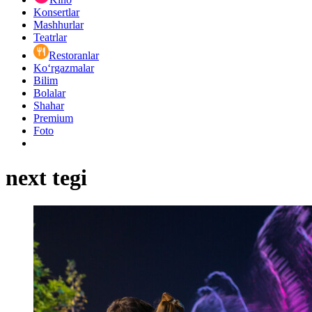
Konsertlar
Mashhurlar
Teatrlar
Restoranlar
Ko‘rgazmalar
Bilim
Bolalar
Shahar
Premium
Foto
next tegi