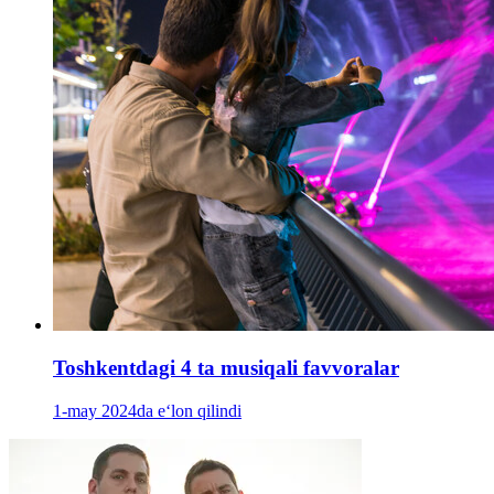
Toshkentdagi 4 ta musiqali favvoralar
1-may 2024da e‘lon qilindi