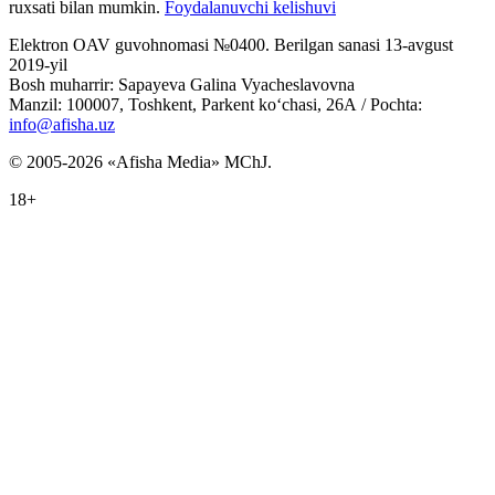
ruxsati bilan mumkin.
Foydalanuvchi kelishuvi
Elektron OAV guvohnomasi №0400. Berilgan sanasi 13-avgust
2019-yil
Bosh muharrir: Sapayeva Galina Vyacheslavovna
Manzil: 100007, Toshkent, Parkent ko‘chasi, 26А / Pochta:
info@afisha.uz
© 2005-2026 «Afisha Media» MChJ.
18+