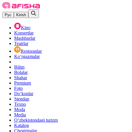
Рус
Kirish
Kino
Konsertlar
Mashhurlar
Teatrlar
Restoranlar
Ko‘rgazmalar
Bilim
Bolalar
Shahar
Premium
Foto
Do‘konlar
Stendap
Texno
Moda
Media
O‘zbekistondagi turizm
Katalog
Chegirmalar