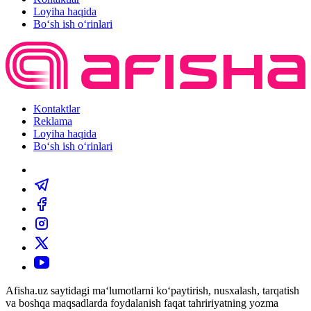
Loyiha haqida
Bo‘sh ish o‘rinlari
Kontaktlar
Reklama
Loyiha haqida
Bo‘sh ish o‘rinlari
Afisha.uz saytidagi ma‘lumotlarni ko‘paytirish, nusxalash, tarqatish
va boshqa maqsadlarda foydalanish faqat tahririyatning yozma