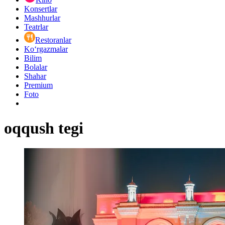
Konsertlar
Mashhurlar
Teatrlar
Restoranlar
Ko‘rgazmalar
Bilim
Bolalar
Shahar
Premium
Foto
oqqush tegi