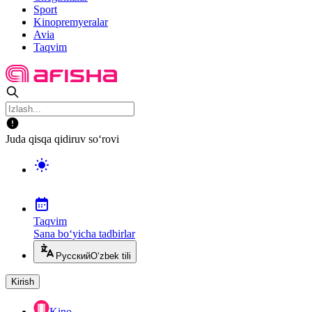
Sport
Kinopremyeralar
Avia
Taqvim
Juda qisqa qidiruv so‘rovi
Taqvim
Sana bo‘yicha tadbirlar
Русский
O‘zbek tili
Kirish
Kino