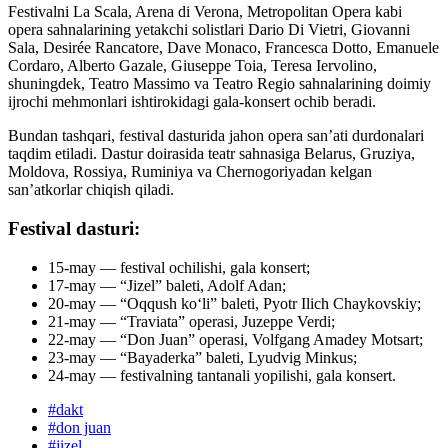
Festivalni La Scala, Arena di Verona, Metropolitan Opera kabi
opera sahnalarining yetakchi solistlari Dario Di Vietri, Giovanni
Sala, Desirée Rancatore, Dave Monaco, Francesca Dotto, Emanuele
Cordaro, Alberto Gazale, Giuseppe Toia, Teresa Iervolino,
shuningdek, Teatro Massimo va Teatro Regio sahnalarining doimiy
ijrochi mehmonlari ishtirokidagi gala-konsert ochib beradi.
Bundan tashqari, festival dasturida jahon opera san’ati durdonalari
taqdim etiladi. Dastur doirasida teatr sahnasiga Belarus, Gruziya,
Moldova, Rossiya, Ruminiya va Chernogoriyadan kelgan
san’atkorlar chiqish qiladi.
Festival dasturi:
15-may — festival ochilishi, gala konsert;
17-may — “Jizel” baleti, Adolf Adan;
20-may — “Oqqush ko‘li” baleti, Pyotr Ilich Chaykovskiy;
21-may — “Traviata” operasi, Juzeppe Verdi;
22-may — “Don Juan” operasi, Volfgang Amadey Motsart;
23-may — “Bayaderka” baleti, Lyudvig Minkus;
24-may — festivalning tantanali yopilishi, gala konsert.
#
dakt
#
don juan
#
jizel