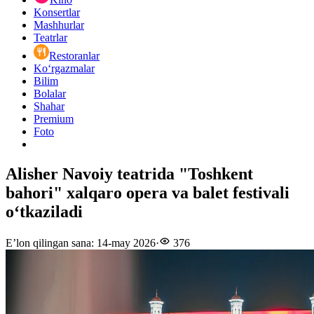
Konsertlar
Mashhurlar
Teatrlar
Restoranlar
Ko‘rgazmalar
Bilim
Bolalar
Shahar
Premium
Foto
Alisher Navoiy teatrida "Toshkent
bahori" xalqaro opera va balet festivali
oʻtkaziladi
E’lon qilingan sana
:
14-may 2026
·
376