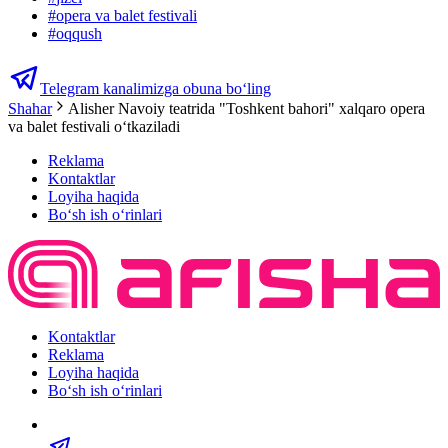
#
opera va balet festivali
#
oqqush
Telegram kanalimizga obuna bo‘ling
Shahar
Alisher Navoiy teatrida "Toshkent bahori" xalqaro opera
va balet festivali oʻtkaziladi
Reklama
Kontaktlar
Loyiha haqida
Bo‘sh ish o‘rinlari
Kontaktlar
Reklama
Loyiha haqida
Bo‘sh ish o‘rinlari