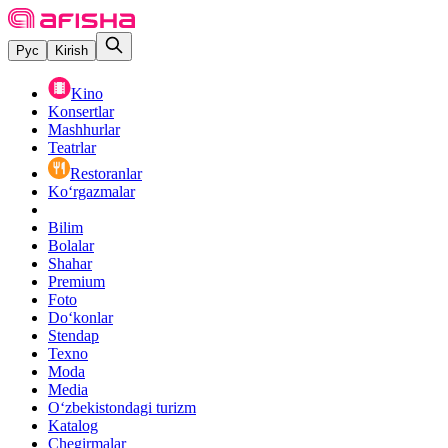
Рус
Kirish
Kino
Konsertlar
Mashhurlar
Teatrlar
Restoranlar
Ko‘rgazmalar
Bilim
Bolalar
Shahar
Premium
Foto
Do‘konlar
Stendap
Texno
Moda
Media
O‘zbekistondagi turizm
Katalog
Chegirmalar