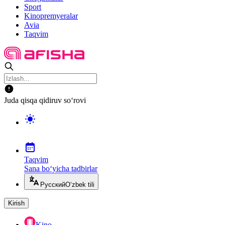
Sport
Kinopremyeralar
Avia
Taqvim
Juda qisqa qidiruv so‘rovi
Taqvim
Sana bo‘yicha tadbirlar
Русский
O‘zbek tili
Kirish
Kino