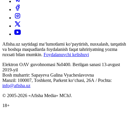
Afisha.uz saytidagi ma‘lumotlarni ko‘paytirish, nusxalash, tarqatish
va boshqa maqsadlarda foydalanish faqat tahririyatning yozma
ruxsati bilan mumkin.
Foydalanuvchi kelishuvi
Elektron OAV guvohnomasi №0400. Berilgan sanasi 13-avgust
2019-yil
Bosh muharrir: Sapayeva Galina Vyacheslavovna
Manzil: 100007, Toshkent, Parkent ko‘chasi, 26А / Pochta:
info@afisha.uz
© 2005-2026 «Afisha Media» MChJ.
18+