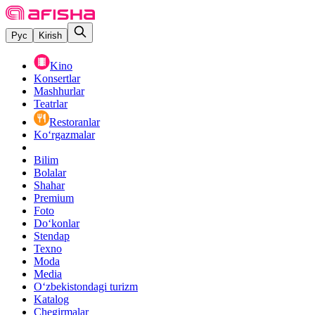
Рус
Kirish
Kino
Konsertlar
Mashhurlar
Teatrlar
Restoranlar
Ko‘rgazmalar
Bilim
Bolalar
Shahar
Premium
Foto
Do‘konlar
Stendap
Texno
Moda
Media
O‘zbekistondagi turizm
Katalog
Chegirmalar