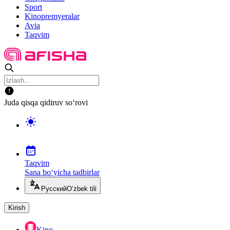
Sport
Kinopremyeralar
Avia
Taqvim
Juda qisqa qidiruv so‘rovi
Taqvim
Sana bo‘yicha tadbirlar
Русский
O‘zbek tili
Kirish
Kino