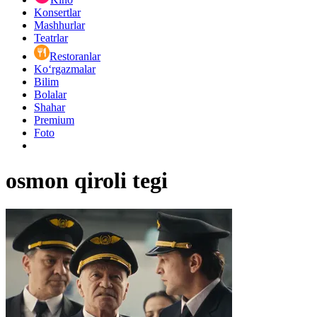
Konsertlar
Mashhurlar
Teatrlar
Restoranlar
Ko‘rgazmalar
Bilim
Bolalar
Shahar
Premium
Foto
osmon qiroli tegi