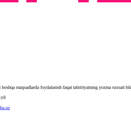
 va boshqa maqsadlarda foydalanish faqat tahririyatning yozma ruxsati 
yil
ha.uz