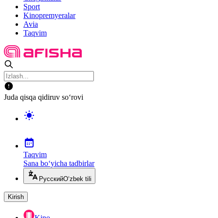
Sport
Kinopremyeralar
Avia
Taqvim
Juda qisqa qidiruv so‘rovi
Taqvim
Sana bo‘yicha tadbirlar
Русский
O‘zbek tili
Kirish
Kino