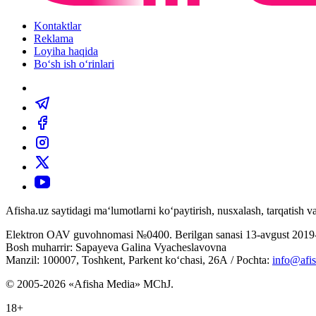
Kontaktlar
Reklama
Loyiha haqida
Bo‘sh ish o‘rinlari
Afisha.uz saytidagi ma‘lumotlarni ko‘paytirish, nusxalash, tarqatish
Elektron OAV guvohnomasi №0400. Berilgan sanasi 13-avgust 2019-
Bosh muharrir: Sapayeva Galina Vyacheslavovna
Manzil: 100007, Toshkent, Parkent ko‘chasi, 26А / Pochta:
info@afis
© 2005-2026 «Afisha Media» MChJ.
18+