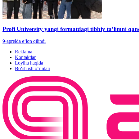
Profi University yangi formatdagi tibbiy ta’limni q
9-aprelda e‘lon qilindi
Reklama
Kontaktlar
Loyiha haqida
Bo‘sh ish o‘rinlari