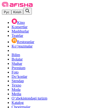
Рус
Kirish
Kino
Konsertlar
Mashhurlar
Teatrlar
Restoranlar
Ko‘rgazmalar
Bilim
Bolalar
Shahar
Premium
Foto
Do‘konlar
Stendap
Texno
Moda
Media
O‘zbekistondagi turizm
Katalog
Chegirmalar