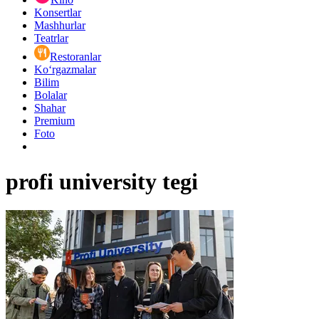
Konsertlar
Mashhurlar
Teatrlar
Restoranlar
Ko‘rgazmalar
Bilim
Bolalar
Shahar
Premium
Foto
profi university tegi