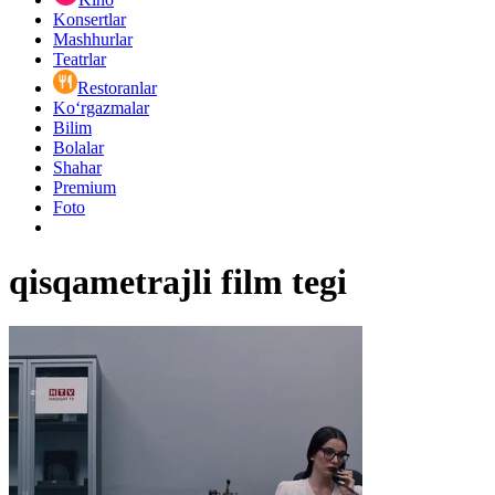
Konsertlar
Mashhurlar
Teatrlar
Restoranlar
Ko‘rgazmalar
Bilim
Bolalar
Shahar
Premium
Foto
qisqametrajli film tegi