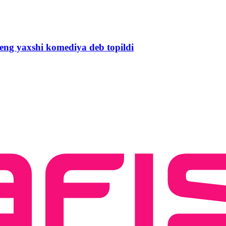
 eng yaxshi komediya deb topildi