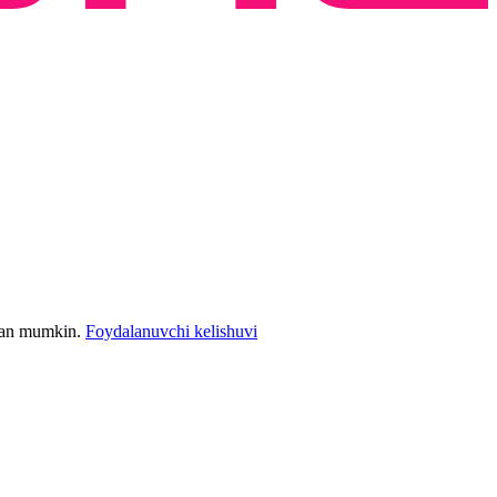
bilan mumkin.
Foydalanuvchi kelishuvi