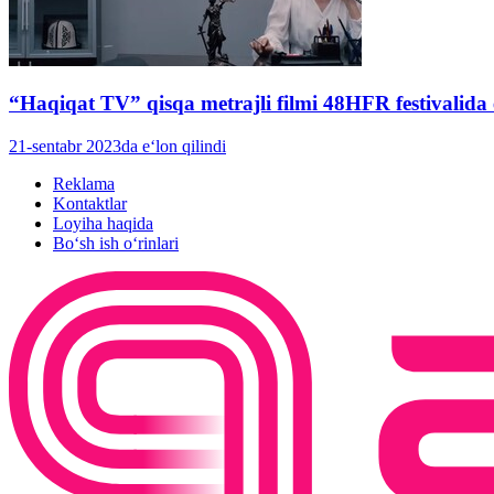
“Haqiqat TV” qisqa metrajli filmi 48HFR festivalida
21-sentabr 2023da e‘lon qilindi
Reklama
Kontaktlar
Loyiha haqida
Bo‘sh ish o‘rinlari