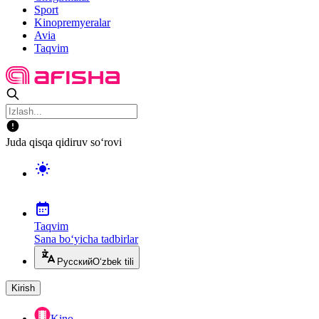
Sport
Kinopremyeralar
Avia
Taqvim
Juda qisqa qidiruv so‘rovi
Taqvim
Sana bo‘yicha tadbirlar
Русский
O‘zbek tili
Kirish
Kino