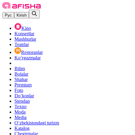
Рус
Kirish
Kino
Konsertlar
Mashhurlar
Teatrlar
Restoranlar
Ko‘rgazmalar
Bilim
Bolalar
Shahar
Premium
Foto
Do‘konlar
Stendap
Texno
Moda
Media
O‘zbekistondagi turizm
Katalog
Chegirmalar