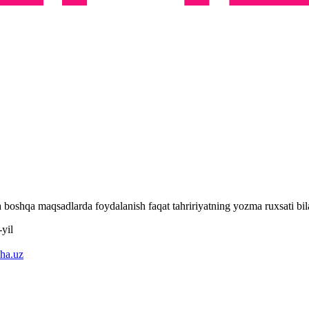
 va boshqa maqsadlarda foydalanish faqat tahririyatning yozma ruxsati 
yil
ha.uz