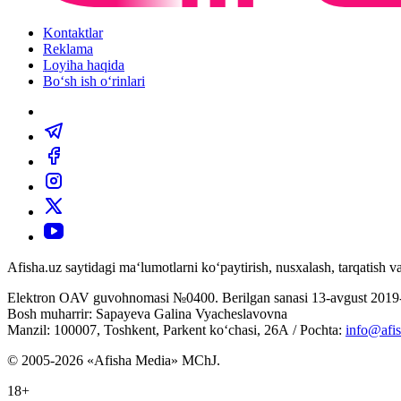
Kontaktlar
Reklama
Loyiha haqida
Bo‘sh ish o‘rinlari
Afisha.uz saytidagi ma‘lumotlarni ko‘paytirish, nusxalash, tarqatish
Elektron OAV guvohnomasi №0400. Berilgan sanasi 13-avgust 2019-
Bosh muharrir: Sapayeva Galina Vyacheslavovna
Manzil: 100007, Toshkent, Parkent ko‘chasi, 26А / Pochta:
info@afis
© 2005-2026 «Afisha Media» MChJ.
18+