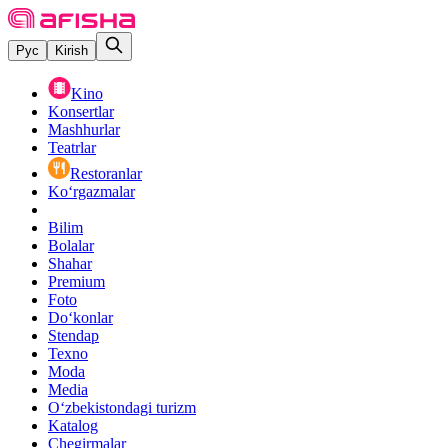
Рус
Kirish
Kino
Konsertlar
Mashhurlar
Teatrlar
Restoranlar
Ko‘rgazmalar
Bilim
Bolalar
Shahar
Premium
Foto
Do‘konlar
Stendap
Texno
Moda
Media
O‘zbekistondagi turizm
Katalog
Chegirmalar