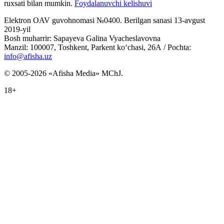
ruxsati bilan mumkin.
Foydalanuvchi kelishuvi
Elektron OAV guvohnomasi №0400. Berilgan sanasi 13-avgust
2019-yil
Bosh muharrir: Sapayeva Galina Vyacheslavovna
Manzil: 100007, Toshkent, Parkent ko‘chasi, 26А / Pochta:
info@afisha.uz
© 2005-2026 «Afisha Media» MChJ.
18+