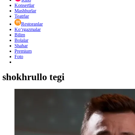
Konsertlar
Mashhurlar
Teatrlar
Restoranlar
Ko‘rgazmalar
Bilim
Bolalar
Shahar
Premium
Foto
shokhrullo tegi