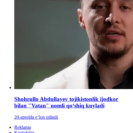
Shohrullo Abdullayev tojikistonlik ijodkor
bilan "Vatan" nomli qoʻshiq kuyladi
20-aprelda e‘lon qilindi
Reklama
Kontaktlar