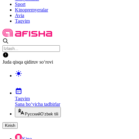
Sport
Kinopremyeralar
Avia
Taqvim
Juda qisqa qidiruv so‘rovi
Taqvim
Sana bo‘yicha tadbirlar
Русский
O‘zbek tili
Kirish
Kino