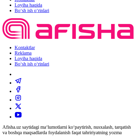
Loyiha haqida
Bo‘sh ish o‘rinlari
Kontaktlar
Reklama
Loyiha haqida
Bo‘sh ish o‘rinlari
Afisha.uz saytidagi ma‘lumotlarni ko‘paytirish, nusxalash, tarqatish
va boshqa maqsadlarda foydalanish faqat tahririyatning yozma