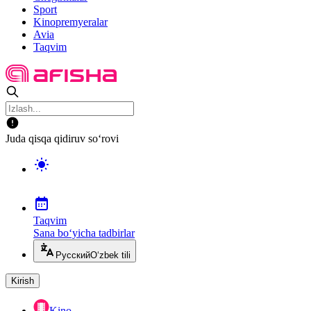
Sport
Kinopremyeralar
Avia
Taqvim
Juda qisqa qidiruv so‘rovi
Taqvim
Sana bo‘yicha tadbirlar
Русский
O‘zbek tili
Kirish
Kino