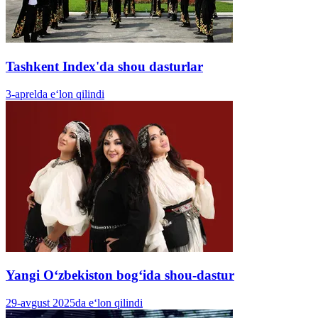
Tashkent Index'da shou dasturlar
3-aprelda e‘lon qilindi
Yangi Oʻzbekiston bogʻida shou-dastur
29-avgust 2025da e‘lon qilindi