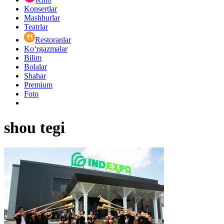
Konsertlar
Mashhurlar
Teatrlar
Restoranlar
Ko‘rgazmalar
Bilim
Bolalar
Shahar
Premium
Foto
shou tegi