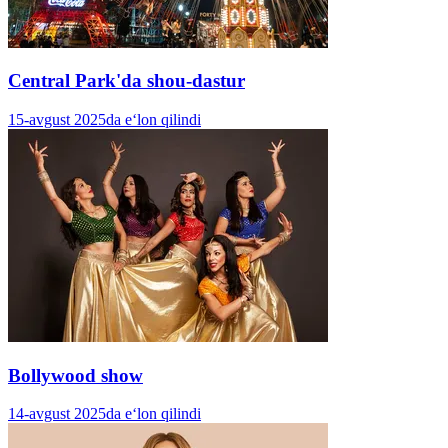
Central Park'da shou-dastur
15-avgust 2025da e‘lon qilindi
Bollywood show
14-avgust 2025da e‘lon qilindi