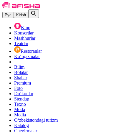
Рус
Kirish
Kino
Konsertlar
Mashhurlar
Teatrlar
Restoranlar
Ko‘rgazmalar
Bilim
Bolalar
Shahar
Premium
Foto
Do‘konlar
Stendap
Texno
Moda
Media
O‘zbekistondagi turizm
Katalog
Chegirmalar