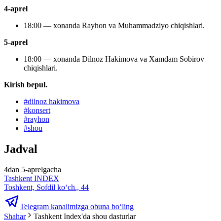
4-aprel
18:00 — xonanda Rayhon va Muhammadziyo chiqishlari.
5-aprel
18:00 — xonanda Dilnoz Hakimova va Xamdam Sobirov
chiqishlari.
Kirish bepul.
#
dilnoz hakimova
#
konsert
#
rayhon
#
shou
Jadval
4dan 5-aprelgacha
Tashkent INDEX
Toshkent, Sofdil ko‘ch., 44
Telegram kanalimizga obuna bo‘ling
Shahar
Tashkent Index'da shou dasturlar