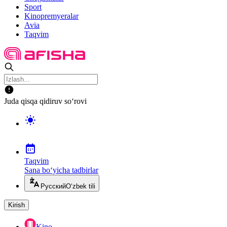
Sport
Kinopremyeralar
Avia
Taqvim
Juda qisqa qidiruv so‘rovi
Taqvim
Sana bo‘yicha tadbirlar
Русский
O‘zbek tili
Kirish
Kino