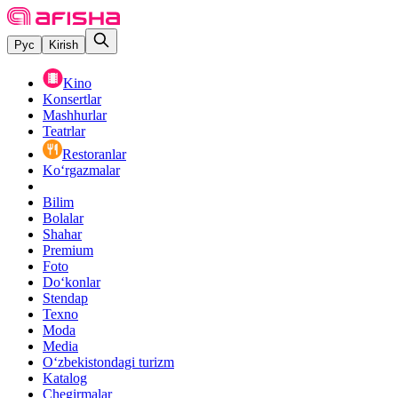
Рус
Kirish
Kino
Konsertlar
Mashhurlar
Teatrlar
Restoranlar
Ko‘rgazmalar
Bilim
Bolalar
Shahar
Premium
Foto
Do‘konlar
Stendap
Texno
Moda
Media
O‘zbekistondagi turizm
Katalog
Chegirmalar