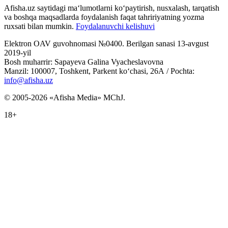
Afisha.uz saytidagi ma‘lumotlarni ko‘paytirish, nusxalash, tarqatish
va boshqa maqsadlarda foydalanish faqat tahririyatning yozma
ruxsati bilan mumkin.
Foydalanuvchi kelishuvi
Elektron OAV guvohnomasi №0400. Berilgan sanasi 13-avgust
2019-yil
Bosh muharrir: Sapayeva Galina Vyacheslavovna
Manzil: 100007, Toshkent, Parkent ko‘chasi, 26А / Pochta:
info@afisha.uz
© 2005-2026 «Afisha Media» MChJ.
18+