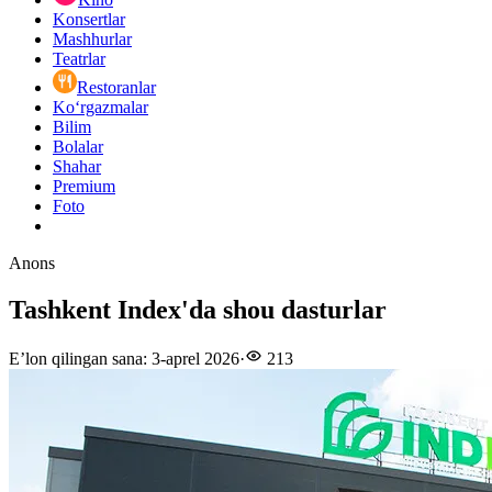
Konsertlar
Mashhurlar
Teatrlar
Restoranlar
Ko‘rgazmalar
Bilim
Bolalar
Shahar
Premium
Foto
Anons
Tashkent Index'da shou dasturlar
E’lon qilingan sana
:
3-aprel 2026
·
213