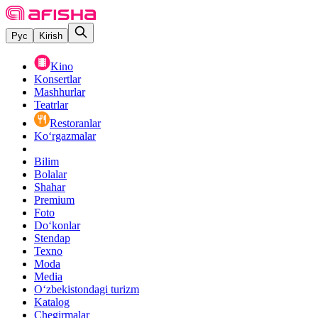
Рус
Kirish
Kino
Konsertlar
Mashhurlar
Teatrlar
Restoranlar
Ko‘rgazmalar
Bilim
Bolalar
Shahar
Premium
Foto
Do‘konlar
Stendap
Texno
Moda
Media
O‘zbekistondagi turizm
Katalog
Chegirmalar