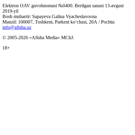
Elektron OAV guvohnomasi №0400. Berilgan sanasi 13-avgust
2019-yil
Bosh muharrir: Sapayeva Galina Vyacheslavovna
Manzil: 100007, Toshkent, Parkent ko‘chasi, 26А / Pochta:
info@afisha.uz
© 2005-2026 «Afisha Media» MChJ.
18+