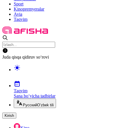
Sport
Kinopremyeralar
Avia
Taqvim
Juda qisqa qidiruv so‘rovi
Taqvim
Sana bo‘yicha tadbirlar
Русский
O‘zbek tili
Kirish
Kino