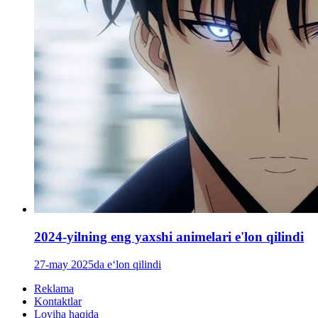
2024-yilning eng yaxshi animelari e'lon qilindi
27-may 2025da e‘lon qilindi
Reklama
Kontaktlar
Loyiha haqida