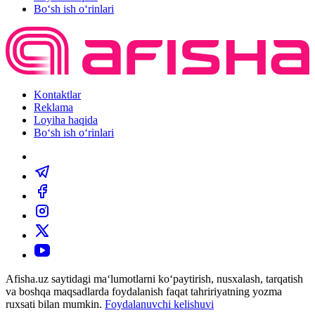
Bo‘sh ish o‘rinlari
Kontaktlar
Reklama
Loyiha haqida
Bo‘sh ish o‘rinlari
Afisha.uz saytidagi ma‘lumotlarni ko‘paytirish, nusxalash, tarqatish
va boshqa maqsadlarda foydalanish faqat tahririyatning yozma
ruxsati bilan mumkin.
Foydalanuvchi kelishuvi