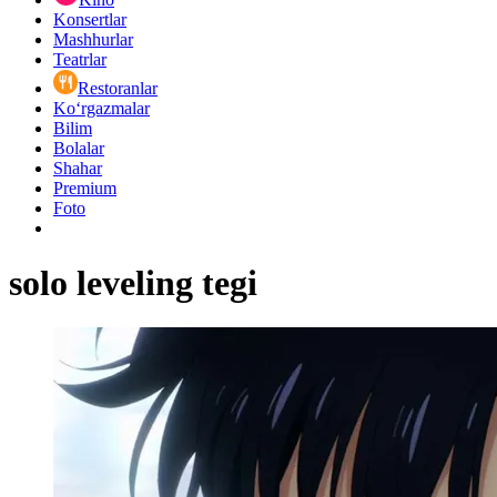
Konsertlar
Mashhurlar
Teatrlar
Restoranlar
Ko‘rgazmalar
Bilim
Bolalar
Shahar
Premium
Foto
solo leveling tegi