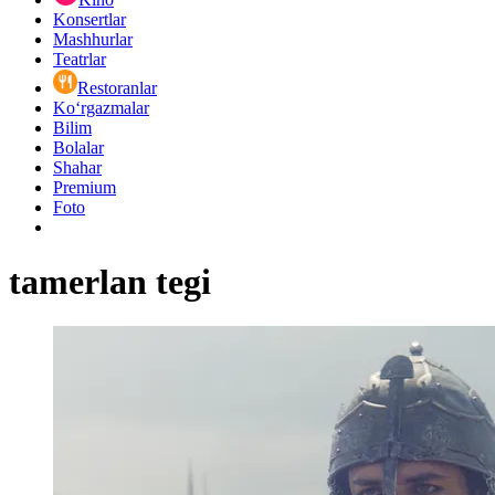
Konsertlar
Mashhurlar
Teatrlar
Restoranlar
Ko‘rgazmalar
Bilim
Bolalar
Shahar
Premium
Foto
tamerlan tegi