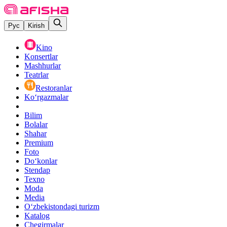
Рус
Kirish
Kino
Konsertlar
Mashhurlar
Teatrlar
Restoranlar
Ko‘rgazmalar
Bilim
Bolalar
Shahar
Premium
Foto
Do‘konlar
Stendap
Texno
Moda
Media
O‘zbekistondagi turizm
Katalog
Chegirmalar