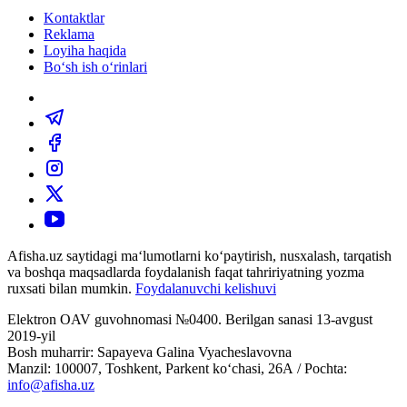
Kontaktlar
Reklama
Loyiha haqida
Bo‘sh ish o‘rinlari
Afisha.uz saytidagi ma‘lumotlarni ko‘paytirish, nusxalash, tarqatish
va boshqa maqsadlarda foydalanish faqat tahririyatning yozma
ruxsati bilan mumkin.
Foydalanuvchi kelishuvi
Elektron OAV guvohnomasi №0400. Berilgan sanasi 13-avgust
2019-yil
Bosh muharrir: Sapayeva Galina Vyacheslavovna
Manzil: 100007, Toshkent, Parkent ko‘chasi, 26А / Pochta:
info@afisha.uz