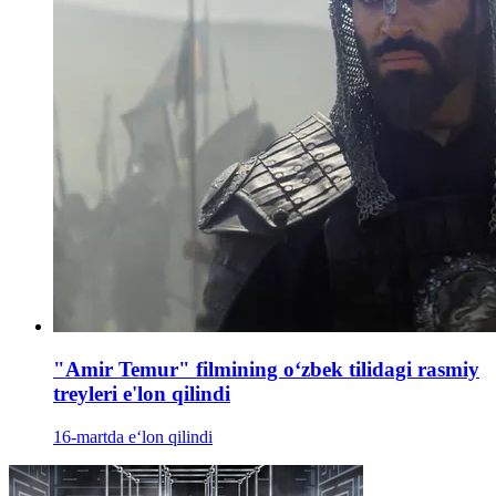
"Amir Temur" filmining oʻzbek tilidagi rasmiy
treyleri e'lon qilindi
16-martda e‘lon qilindi