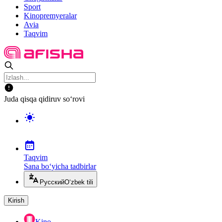
Sport
Kinopremyeralar
Avia
Taqvim
Juda qisqa qidiruv so‘rovi
Taqvim
Sana bo‘yicha tadbirlar
Русский
O‘zbek tili
Kirish
Kino