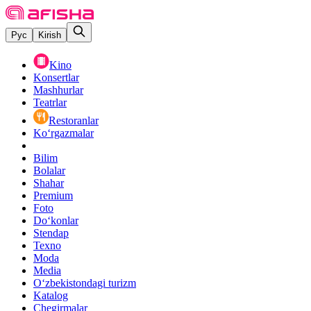
Рус
Kirish
Kino
Konsertlar
Mashhurlar
Teatrlar
Restoranlar
Ko‘rgazmalar
Bilim
Bolalar
Shahar
Premium
Foto
Do‘konlar
Stendap
Texno
Moda
Media
O‘zbekistondagi turizm
Katalog
Chegirmalar