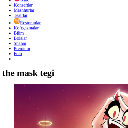
Konsertlar
Mashhurlar
Teatrlar
Restoranlar
Ko‘rgazmalar
Bilim
Bolalar
Shahar
Premium
Foto
the mask tegi