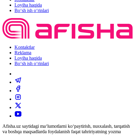
Loyiha haqida
Bo‘sh ish o‘rinlari
Kontaktlar
Reklama
Loyiha haqida
Bo‘sh ish o‘rinlari
Afisha.uz saytidagi ma‘lumotlarni ko‘paytirish, nusxalash, tarqatish
va boshqa maqsadlarda foydalanish faqat tahririyatning yozma