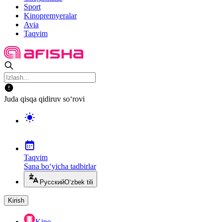
Sport
Kinopremyeralar
Avia
Taqvim
Juda qisqa qidiruv so‘rovi
Taqvim
Sana bo‘yicha tadbirlar
Русский
O‘zbek tili
Kirish
Kino