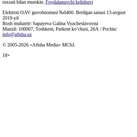
ruxsati bilan mumkin.
Foydalanuvchi kelishuvi
Elektron OAV guvohnomasi №0400. Berilgan sanasi 13-avgust
2019-yil
Bosh muharrir: Sapayeva Galina Vyacheslavovna
Manzil: 100007, Toshkent, Parkent ko‘chasi, 26А / Pochta:
info@afisha.uz
© 2005-2026 «Afisha Media» MChJ.
18+