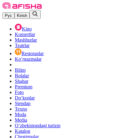
Рус
Kirish
Kino
Konsertlar
Mashhurlar
Teatrlar
Restoranlar
Ko‘rgazmalar
Bilim
Bolalar
Shahar
Premium
Foto
Do‘konlar
Stendap
Texno
Moda
Media
O‘zbekistondagi turizm
Katalog
Chegirmalar