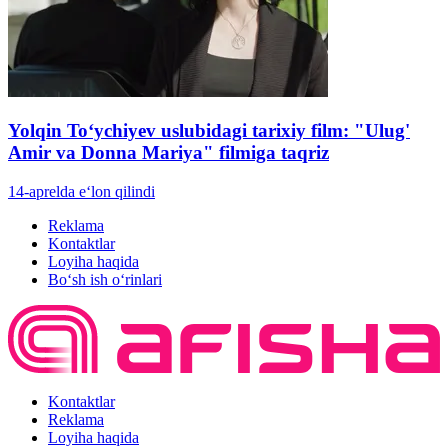
Yolqin Toʻychiyev uslubidagi tarixiy film: "Ulug'
Amir va Donna Mariya" filmiga taqriz
14-aprelda e‘lon qilindi
Reklama
Kontaktlar
Loyiha haqida
Bo‘sh ish o‘rinlari
Kontaktlar
Reklama
Loyiha haqida