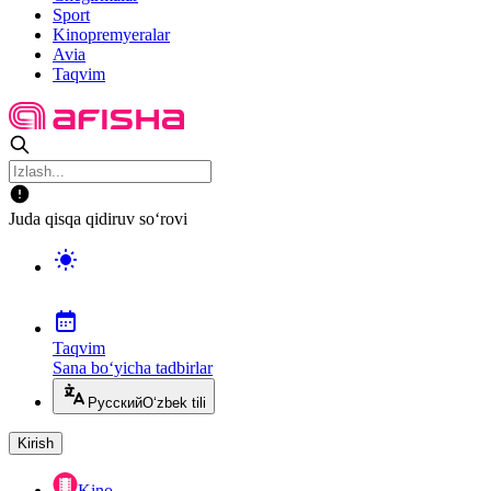
Sport
Kinopremyeralar
Avia
Taqvim
Juda qisqa qidiruv so‘rovi
Taqvim
Sana bo‘yicha tadbirlar
Русский
O‘zbek tili
Kirish
Kino