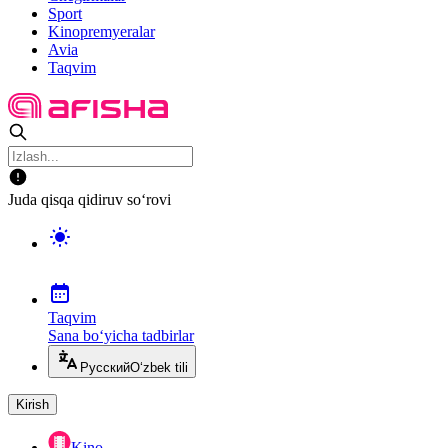
Sport
Kinopremyeralar
Avia
Taqvim
Juda qisqa qidiruv so‘rovi
Taqvim
Sana bo‘yicha tadbirlar
Русский
O‘zbek tili
Kirish
Kino