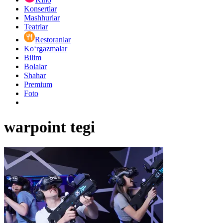
Konsertlar
Mashhurlar
Teatrlar
Restoranlar
Ko‘rgazmalar
Bilim
Bolalar
Shahar
Premium
Foto
warpoint tegi