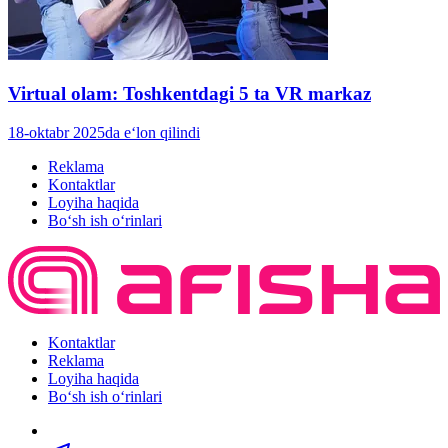
Virtual olam: Toshkentdagi 5 ta VR markaz
18-oktabr 2025da e‘lon qilindi
Reklama
Kontaktlar
Loyiha haqida
Bo‘sh ish o‘rinlari
Kontaktlar
Reklama
Loyiha haqida
Bo‘sh ish o‘rinlari