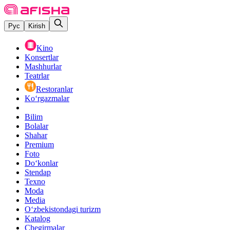
Рус
Kirish
Kino
Konsertlar
Mashhurlar
Teatrlar
Restoranlar
Ko‘rgazmalar
Bilim
Bolalar
Shahar
Premium
Foto
Do‘konlar
Stendap
Texno
Moda
Media
O‘zbekistondagi turizm
Katalog
Chegirmalar