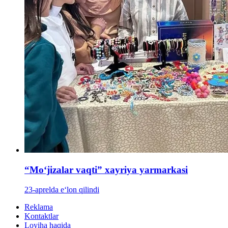
“Mo‘jizalar vaqti” xayriya yarmarkasi
23-aprelda e‘lon qilindi
Reklama
Kontaktlar
Loyiha haqida