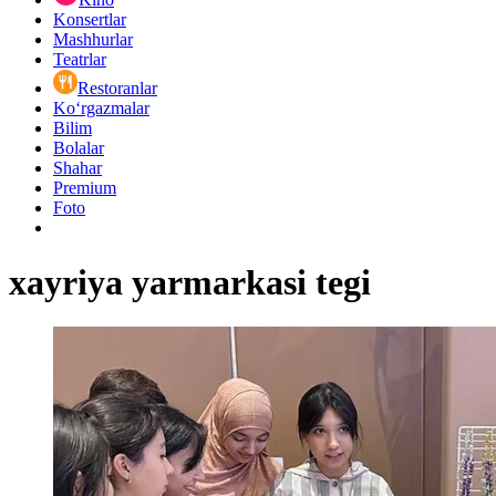
Konsertlar
Mashhurlar
Teatrlar
Restoranlar
Ko‘rgazmalar
Bilim
Bolalar
Shahar
Premium
Foto
xayriya yarmarkasi tegi