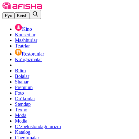
Рус
Kirish
Kino
Konsertlar
Mashhurlar
Teatrlar
Restoranlar
Ko‘rgazmalar
Bilim
Bolalar
Shahar
Premium
Foto
Do‘konlar
Stendap
Texno
Moda
Media
O‘zbekistondagi turizm
Katalog
Chegirmalar