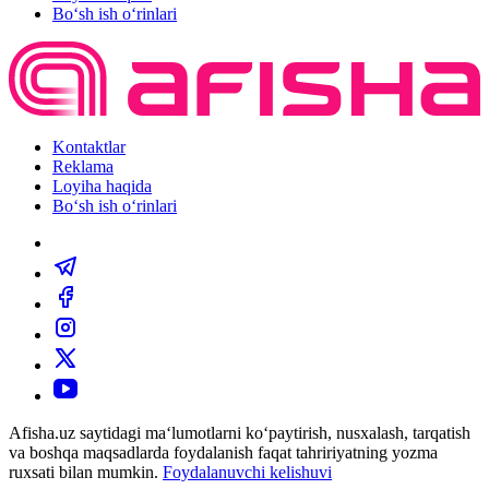
Bo‘sh ish o‘rinlari
Kontaktlar
Reklama
Loyiha haqida
Bo‘sh ish o‘rinlari
Afisha.uz saytidagi ma‘lumotlarni ko‘paytirish, nusxalash, tarqatish
va boshqa maqsadlarda foydalanish faqat tahririyatning yozma
ruxsati bilan mumkin.
Foydalanuvchi kelishuvi