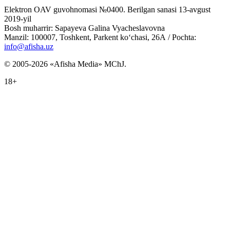
Elektron OAV guvohnomasi №0400. Berilgan sanasi 13-avgust
2019-yil
Bosh muharrir: Sapayeva Galina Vyacheslavovna
Manzil: 100007, Toshkent, Parkent ko‘chasi, 26А / Pochta:
info@afisha.uz
© 2005-2026 «Afisha Media» MChJ.
18+