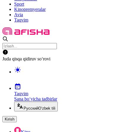
Sport
Kinopremyeralar
Avia
Taqvim
Juda qisqa qidiruv so‘rovi
Taqvim
Sana bo‘yicha tadbirlar
Русский
O‘zbek tili
Kirish
Kino