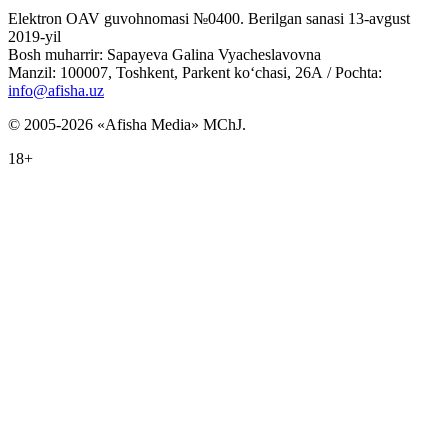
Elektron OAV guvohnomasi №0400. Berilgan sanasi 13-avgust
2019-yil
Bosh muharrir: Sapayeva Galina Vyacheslavovna
Manzil: 100007, Toshkent, Parkent ko‘chasi, 26А / Pochta:
info@afisha.uz
© 2005-2026 «Afisha Media» MChJ.
18+