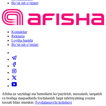
Bo‘sh ish o‘rinlari
Kontaktlar
Reklama
Loyiha haqida
Bo‘sh ish o‘rinlari
Afisha.uz saytidagi ma‘lumotlarni ko‘paytirish, nusxalash, tarqatish
va boshqa maqsadlarda foydalanish faqat tahririyatning yozma
ruxsati bilan mumkin.
Foydalanuvchi kelishuvi