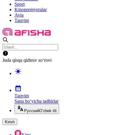
Sport
Kinopremyeralar
Avia
Taqvim
Juda qisqa qidiruv so‘rovi
Taqvim
Sana bo‘yicha tadbirlar
Русский
O‘zbek tili
Kirish
Kino