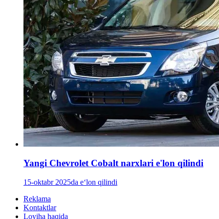
Yangi Chevrolet Cobalt narxlari e'lon qilindi
15-oktabr 2025da e‘lon qilindi
Reklama
Kontaktlar
Loyiha haqida