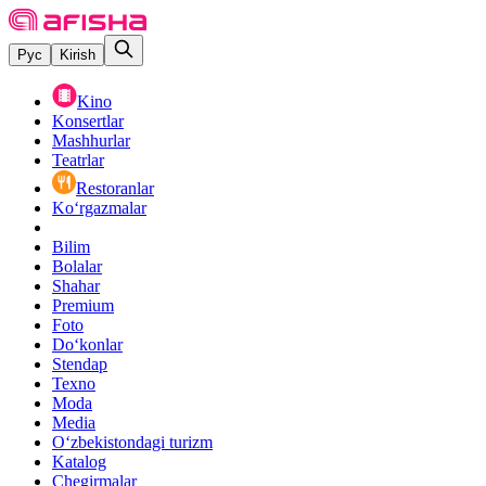
Рус
Kirish
Kino
Konsertlar
Mashhurlar
Teatrlar
Restoranlar
Ko‘rgazmalar
Bilim
Bolalar
Shahar
Premium
Foto
Do‘konlar
Stendap
Texno
Moda
Media
O‘zbekistondagi turizm
Katalog
Chegirmalar