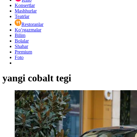
Konsertlar
Mashhurlar
Teatrlar
Restoranlar
Ko‘rgazmalar
Bilim
Bolalar
Shahar
Premium
Foto
yangi cobalt tegi