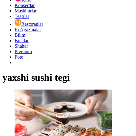
Konsertlar
Mashhurlar
Teatrlar
Restoranlar
Ko‘rgazmalar
Bilim
Bolalar
Shahar
Premium
Foto
yaxshi sushi tegi