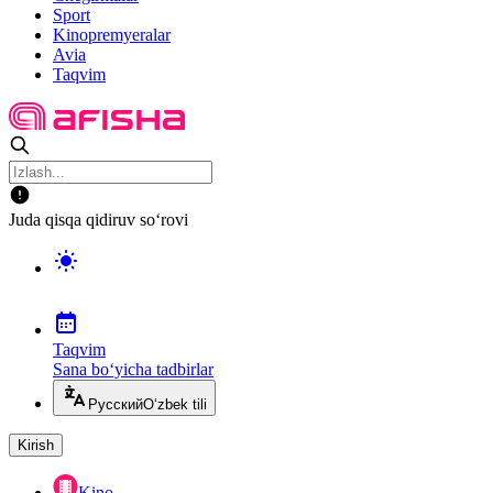
Sport
Kinopremyeralar
Avia
Taqvim
Juda qisqa qidiruv so‘rovi
Taqvim
Sana bo‘yicha tadbirlar
Русский
O‘zbek tili
Kirish
Kino