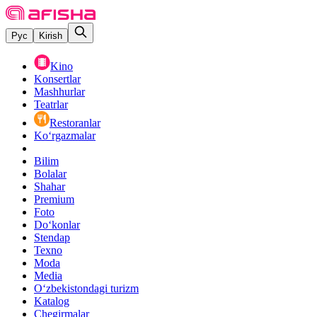
Рус
Kirish
Kino
Konsertlar
Mashhurlar
Teatrlar
Restoranlar
Ko‘rgazmalar
Bilim
Bolalar
Shahar
Premium
Foto
Do‘konlar
Stendap
Texno
Moda
Media
O‘zbekistondagi turizm
Katalog
Chegirmalar