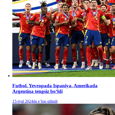
Futbol. Yevropada Ispaniya, Amerikada
Argentina tengsiz boʻldi
15-iyul 2024da e‘lon qilindi