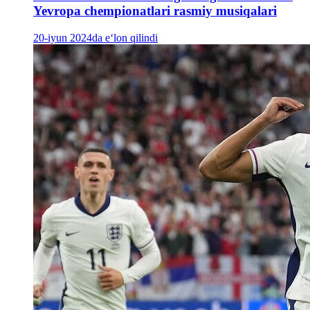
Yevropa chempionatlari rasmiy musiqalari
20-iyun 2024da e‘lon qilindi