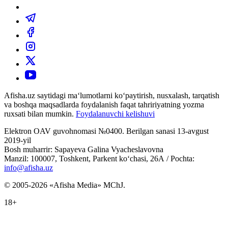
Afisha.uz saytidagi ma‘lumotlarni ko‘paytirish, nusxalash, tarqatish
va boshqa maqsadlarda foydalanish faqat tahririyatning yozma
ruxsati bilan mumkin.
Foydalanuvchi kelishuvi
Elektron OAV guvohnomasi №0400. Berilgan sanasi 13-avgust
2019-yil
Bosh muharrir: Sapayeva Galina Vyacheslavovna
Manzil: 100007, Toshkent, Parkent ko‘chasi, 26А / Pochta:
info@afisha.uz
© 2005-2026 «Afisha Media» MChJ.
18+