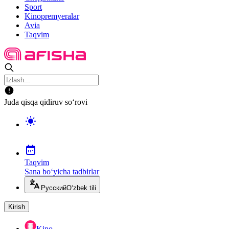
Sport
Kinopremyeralar
Avia
Taqvim
Juda qisqa qidiruv so‘rovi
Taqvim
Sana bo‘yicha tadbirlar
Русский
O‘zbek tili
Kirish
Kino