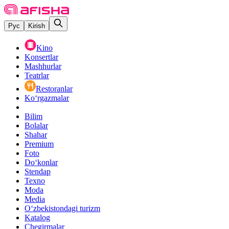
Рус
Kirish
Kino
Konsertlar
Mashhurlar
Teatrlar
Restoranlar
Ko‘rgazmalar
Bilim
Bolalar
Shahar
Premium
Foto
Do‘konlar
Stendap
Texno
Moda
Media
O‘zbekistondagi turizm
Katalog
Chegirmalar