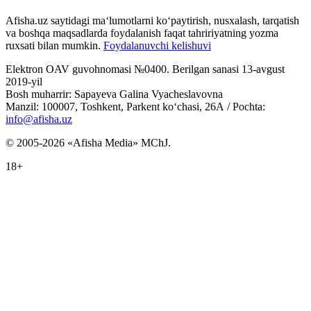
Afisha.uz saytidagi ma‘lumotlarni ko‘paytirish, nusxalash, tarqatish
va boshqa maqsadlarda foydalanish faqat tahririyatning yozma
ruxsati bilan mumkin.
Foydalanuvchi kelishuvi
Elektron OAV guvohnomasi №0400. Berilgan sanasi 13-avgust
2019-yil
Bosh muharrir: Sapayeva Galina Vyacheslavovna
Manzil: 100007, Toshkent, Parkent ko‘chasi, 26А / Pochta:
info@afisha.uz
© 2005-2026 «Afisha Media» MChJ.
18+