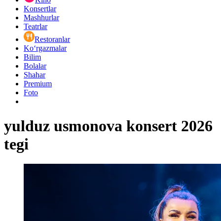
Konsertlar
Mashhurlar
Teatrlar
Restoranlar
Ko‘rgazmalar
Bilim
Bolalar
Shahar
Premium
Foto
yulduz usmonova konsert 2026
tegi