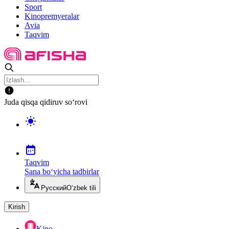
Sport
Kinopremyeralar
Avia
Taqvim
Juda qisqa qidiruv so‘rovi
Taqvim
Sana bo‘yicha tadbirlar
Русский
O‘zbek tili
Kirish
Kino