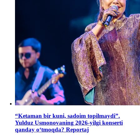
“Ketaman bir kuni, sadoim topilmaydi”.
Yulduz Usmonovaning 2026-yilgi konserti
qanday o‘tmoqda? Reportaj