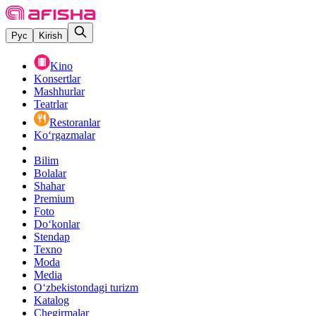
Рус
Kirish
Kino
Konsertlar
Mashhurlar
Teatrlar
Restoranlar
Ko‘rgazmalar
Bilim
Bolalar
Shahar
Premium
Foto
Do‘konlar
Stendap
Texno
Moda
Media
O‘zbekistondagi turizm
Katalog
Chegirmalar