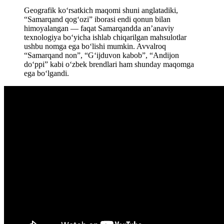
Geografik ko‘rsatkich maqomi shuni anglatadiki,
“Samarqand qog‘ozi” iborasi endi qonun bilan
himoyalangan — faqat Samarqandda an’anaviy
texnologiya bo‘yicha ishlab chiqarilgan mahsulotlar
ushbu nomga ega bo‘lishi mumkin. Avvalroq
“Samarqand non”, “G‘ijduvon kabob”, “Andijon
do‘ppi” kabi o‘zbek brendlari ham shunday maqomga
ega bo‘lgandi.