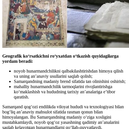
Geografik koʻrsatkichni roʻyxatdan oʻtkazish quyidagilarga
yordam beradi:
noyob hunarmandchilikni qalbakilashtirishdan himoya qilish
va uning an’anaviy usullarini saqlab qolish;
Samarqandning madaniy brend sifatida tan olinishini oshirish;
mahalliy hunarmandchilik tarmoqlarini rivojlantirishga
ko‘maklashish va hududning tarixiy an’analariga e’tibor
qaratish.
Samarqand qog‘ozi endilikda viloyat hududi va texnologiyasi bilan
bog‘liq an’anaviy mahsulot sifatida rasman qonun bilan
himoyalangan. Bu Samarqandning madaniy o‘ziga xosligini
mustahkamlaydi, noyob qog‘oz yasashning qadimiy an’analarini
saqlab kelayotgan hunarmandlarni qo‘llab-quvvatlaydi.