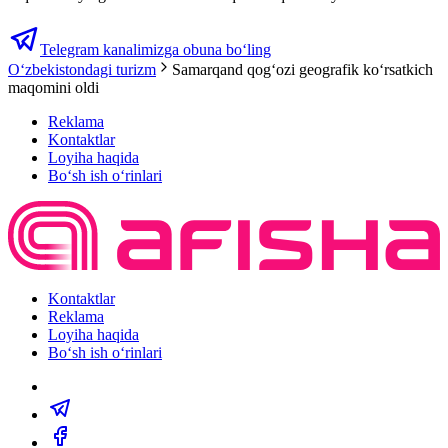
Telegram kanalimizga obuna bo‘ling
O‘zbekistondagi turizm
Samarqand qogʻozi geografik koʻrsatkich
maqomini oldi
Reklama
Kontaktlar
Loyiha haqida
Bo‘sh ish o‘rinlari
Kontaktlar
Reklama
Loyiha haqida
Bo‘sh ish o‘rinlari