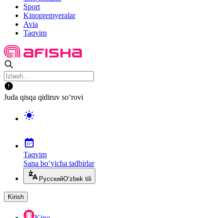
Sport
Kinopremyeralar
Avia
Taqvim
Juda qisqa qidiruv so‘rovi
Taqvim
Sana bo‘yicha tadbirlar
Русский
O‘zbek tili
Kirish
Kino