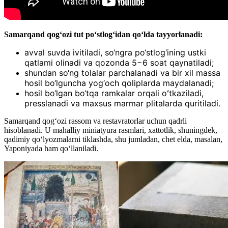
Samarqand qogʻozi tut poʻstlogʻidan qoʻlda tayyorlanadi:
avval suvda ivitiladi, so‘ngra po‘stlog‘ining ustki
qatlami olinadi va qozonda 5−6 soat qaynatiladi;
shundan so‘ng tolalar parchalanadi va bir xil massa
hosil bo‘lguncha yog‘och qoliplarda maydalanadi;
hosil bo‘lgan bo‘tqa ramkalar orqali oʻtkaziladi,
presslanadi va maxsus marmar plitalarda quritiladi.
Samarqand qog‘ozi rassom va restavratorlar uchun qadrli
hisoblanadi. U mahalliy miniatyura rasmlari, xattotlik, shuningdek,
qadimiy qoʻlyozmalarni tiklashda, shu jumladan, chet elda, masalan,
Yaponiyada ham qoʻllaniladi.