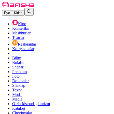
Рус
Kirish
Kino
Konsertlar
Mashhurlar
Teatrlar
Restoranlar
Ko‘rgazmalar
Bilim
Bolalar
Shahar
Premium
Foto
Do‘konlar
Stendap
Texno
Moda
Media
O‘zbekistondagi turizm
Katalog
Chegirmalar