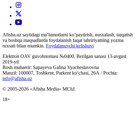
Afisha.uz saytidagi ma‘lumotlarni ko‘paytirish, nusxalash, tarqatish
va boshqa maqsadlarda foydalanish faqat tahririyatning yozma
ruxsati bilan mumkin.
Foydalanuvchi kelishuvi
Elektron OAV guvohnomasi №0400. Berilgan sanasi 13-avgust
2019-yil
Bosh muharrir: Sapayeva Galina Vyacheslavovna
Manzil: 100007, Toshkent, Parkent ko‘chasi, 26А / Pochta:
info@afisha.uz
© 2005-2026 «Afisha Media» MChJ.
18+