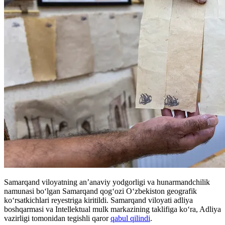
Samarqand viloyatning an’anaviy yodgorligi va hunarmandchilik
namunasi bo‘lgan Samarqand qog‘ozi O‘zbekiston geografik
ko‘rsatkichlari reyestriga kiritildi. Samarqand viloyati adliya
boshqarmasi va Intellektual mulk markazining taklifiga ko‘ra, Adliya
vazirligi tomonidan tegishli qaror
qabul qilindi
.