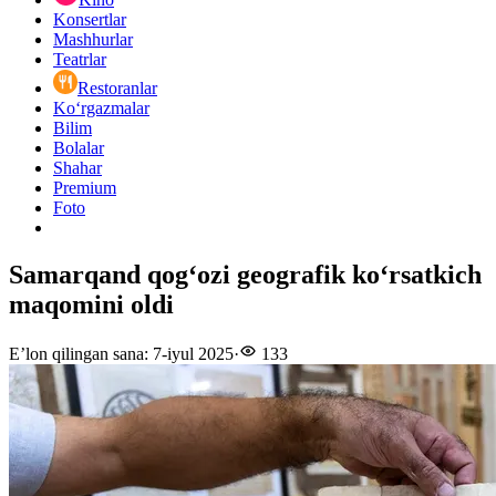
Konsertlar
Mashhurlar
Teatrlar
Restoranlar
Ko‘rgazmalar
Bilim
Bolalar
Shahar
Premium
Foto
Samarqand qogʻozi geografik koʻrsatkich
maqomini oldi
E’lon qilingan sana
:
7-iyul 2025
·
133