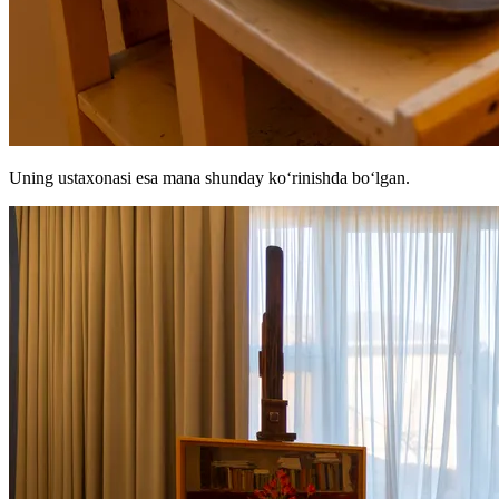
Uning ustaxonasi esa mana shunday koʻrinishda boʻlgan.