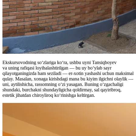
Ekskursovodning soʻzlariga koʻra, ushbu uyni Tansiqboyev
va uning rafiqasi loyihalashtirilgan — bu uy boʻylab sayr
qilayotganingizda ham seziladi — er-xotin yashashi uchun maksimal
qulay. Masalan, xonaga kirishdagi mana bu kiyim ilgichni olaylik —
uni, aytilishicha, rassomning oʻzi yasagan. Buning oʻzgachaligi
shundaki, burchakni shundayligicha qoldirmay, sal qayiribroq,
estetik jihatdan chiroyliroq koʻrinishga keltirgan.