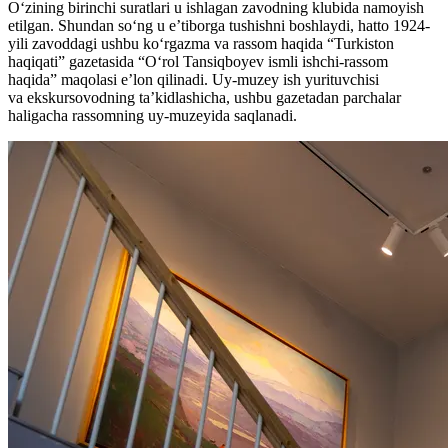
Oʻzining birinchi suratlari u ishlagan zavodning klubida namoyish
etilgan. Shundan soʻng u e’tiborga tushishni boshlaydi, hatto 1924-
yili zavoddagi ushbu koʻrgazma va rassom haqida “Turkiston
haqiqati” gazetasida “O‘rol Tansiqboyev ismli ishchi-rassom
haqida” maqolasi e’lon qilinadi. Uy-muzey ish yurituvchisi
va ekskursovodning ta’kidlashicha, ushbu gazetadan parchalar
haligacha rassomning uy-muzeyida saqlanadi.