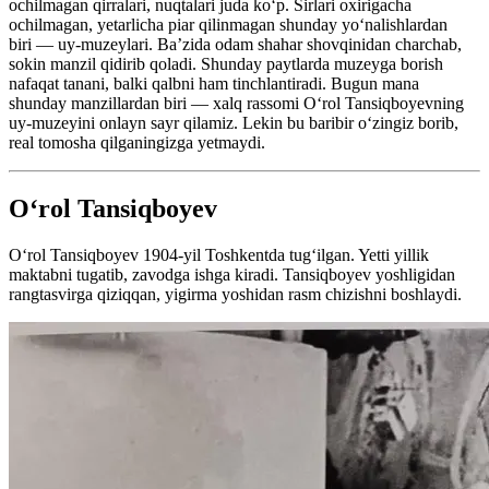
ochilmagan qirralari, nuqtalari juda koʻp. Sirlari oxirigacha
ochilmagan, yetarlicha piar qilinmagan shunday yoʻnalishlardan
biri — uy-muzeylari. Ba’zida odam shahar shovqinidan charchab,
sokin manzil qidirib qoladi. Shunday paytlarda muzeyga borish
nafaqat tanani, balki qalbni ham tinchlantiradi. Bugun mana
shunday manzillardan biri — xalq rassomi Oʻrol Tansiqboyevning
uy-muzeyini onlayn sayr qilamiz. Lekin bu baribir oʻzingiz borib,
real tomosha qilganingizga yetmaydi.
Oʻrol Tansiqboyev
Oʻrol Tansiqboyev 1904-yil Toshkentda tugʻilgan. Yetti yillik
maktabni tugatib, zavodga ishga kiradi. Tansiqboyev yoshligidan
rangtasvirga qiziqqan, yigirma yoshidan rasm chizishni boshlaydi.