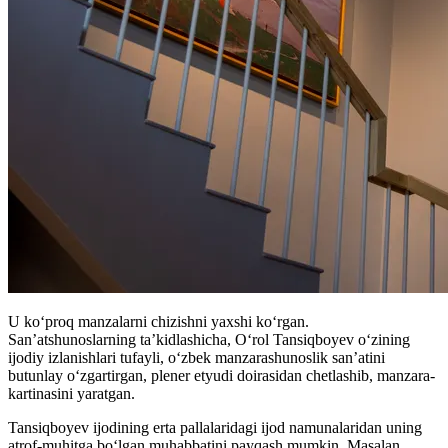
U koʻproq manzalarni chizishni yaxshi koʻrgan.
San’atshunoslarning ta’kidlashicha, O‘rol Tansiqboyev o‘zining
ijodiy izlanishlari tufayli, o‘zbek manzarashunoslik san’atini
butunlay o‘zgartirgan, plener etyudi doirasidan chetlashib, manzara-
kartinasini yaratgan.
Tansiqboyev ijodining erta pallalaridagi ijod namunalaridan uning
atrof-muhitga bo‘lgan muhabbatini payqash mumkin. Masalan,