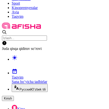
Sport
Kinopremyeralar
Avia
Taqvim
Juda qisqa qidiruv so‘rovi
Taqvim
Sana bo‘yicha tadbirlar
Русский
O‘zbek tili
Kirish
Kino