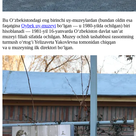
Bu Oʻzbekistondagi eng birinchi uy-muzeylardan (bundan oldin esa
faqatgina
Oybek uy-muzeyi
boʻlgan — u 1980-yilda ochilgan) biri
hisoblanadi — 1981-yil 16-yanvarda Oʻzbekiston davlat sanʼat
muzeyi filiali sifatida ochilgan. Muzey ochish tashabbusi rassomning
turmush oʻrtogʻi Yelizaveta Yakovlevna tomonidan chiqqan
va u muzeyning ilk direktori boʻlgan.