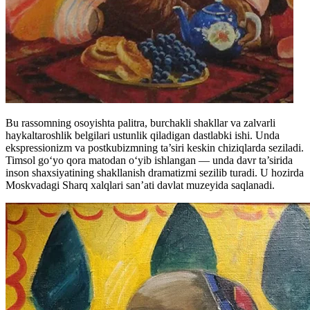
Bu rassomning osoyishta palitra, burchakli shakllar va zalvarli
haykaltaroshlik belgilari ustunlik qiladigan dastlabki ishi. Unda
ekspressionizm va postkubizmning ta’siri keskin chiziqlarda seziladi.
Timsol go‘yo qora matodan o‘yib ishlangan — unda davr ta’sirida
inson shaxsiyatining shakllanish dramatizmi sezilib turadi. U hozirda
Moskvadagi Sharq xalqlari san’ati davlat muzeyida saqlanadi.