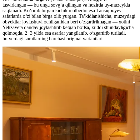
tasvirlangan — bu unga sovgʻa qilingan va hozirda uy-muzeyida
saqlanadi. Koʻrinib turgan kichik molbertni esa Tansiqboyev
safarlarda oʻzi bilan birga olib yurgan. Ta’kidlanishicha, muzeydagi
obyektlar joylashuvi ochilganidan beri oʻzgartirilmagan — xotini
Yelizaveta qanday joylashtirib ketgan boʻlsa, xuddi shundayligicha
qolmoqda. 2−3 yilda esa asarlar yangilanib, oʻzgartirib turiladi,
bu yerdagi suratlarning barchasi original variantlari.