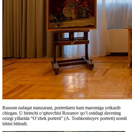
Rassom nafaqat manzarani, portretlarni ham maromiga yetkazib
chizgan. U birinchi oʻqituvchisi Rozanov qoʻl ostidagi davrning
oxirgi yillarida “Oʻzbek portreti” (A. Toshkenboyev portreti) nomli
ishini bitiradi.