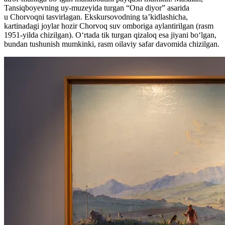
Tansiqboyevning uy-muzeyida turgan “Ona diyor” asarida
u Chorvoqni tasvirlagan. Ekskursovodning ta’kidlashicha,
kartinadagi joylar hozir Chorvoq suv omboriga aylantirilgan (rasm
1951-yilda chizilgan). Oʻrtada tik turgan qizaloq esa jiyani boʻlgan,
bundan tushunish mumkinki, rasm oilaviy safar davomida chizilgan.