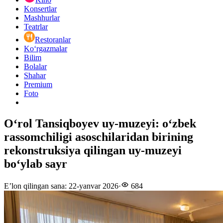
Konsertlar
Mashhurlar
Teatrlar
Restoranlar
Ko‘rgazmalar
Bilim
Bolalar
Shahar
Premium
Foto
O‘rol Tansiqboyev uy-muzeyi: o‘zbek
rassomchiligi asoschilaridan birining
rekonstruksiya qilingan uy-muzeyi
bo‘ylab sayr
E’lon qilingan sana
:
22-yanvar 2026
·
684