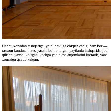
Ushbu xonadan tashqariga, ya’ni hovliga chiqish eshigi ham bor —
rassom kunduzi, havo yaxshi boʻlib turgan paytlarda tashqarida ijod
qilishni yaxshi koʻrgan, kechga yaqin esa anjomlarini koʻtarib, yana
xonasiga qaytib kelgan.