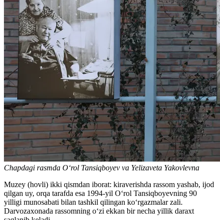
Chapdagi rasmda Oʻrol Tansiqboyev va Yelizaveta Yakovlevna
Muzey (hovli) ikki qismdan iborat: kiraverishda rassom yashab, ijod
qilgan uy, orqa tarafda esa 1994-yil Oʻrol Tansiqboyevning 90
yilligi munosabati bilan tashkil qilingan koʻrgazmalar zali.
Darvozaxonada rassomning oʻzi ekkan bir necha yillik daraxt
saqlanib keladi.