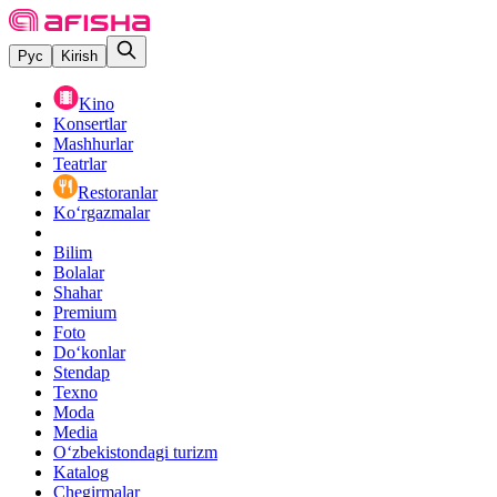
Рус
Kirish
Kino
Konsertlar
Mashhurlar
Teatrlar
Restoranlar
Ko‘rgazmalar
Bilim
Bolalar
Shahar
Premium
Foto
Do‘konlar
Stendap
Texno
Moda
Media
O‘zbekistondagi turizm
Katalog
Chegirmalar