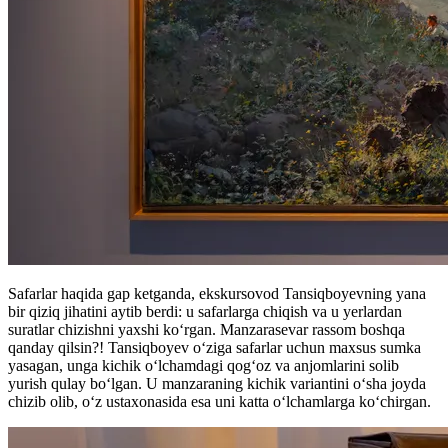
Safarlar haqida gap ketganda, ekskursovod Tansiqboyevning yana
bir qiziq jihatini aytib berdi: u safarlarga chiqish va u yerlardan
suratlar chizishni yaxshi koʻrgan. Manzarasevar rassom boshqa
qanday qilsin?! Tansiqboyev oʻziga safarlar uchun maxsus sumka
yasagan, unga kichik oʻlchamdagi qogʻoz va anjomlarini solib
yurish qulay boʻlgan. U manzaraning kichik variantini oʻsha joyda
chizib olib, oʻz ustaxonasida esa uni katta oʻlchamlarga koʻchirgan.