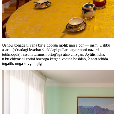
Ushbu xonadagi yana bir e’tiborga molik narsa bor — rasm. Ushbu
asarni (oʻrtadagi kvadrat shakldagi gullar natyurmorti nazarda
tutilmoqda) rassom turmush ortogʻiga atab chizgan. Aytilishicha,
u bu chizmani xotini bozorga ketgan vaqtda boshlab, 2 soat ichida
tugatib, unga sovgʻa qilgan.