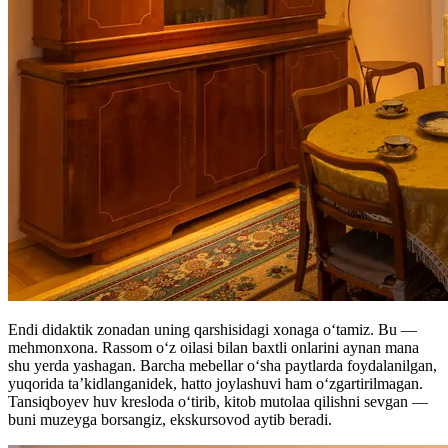
Endi didaktik zonadan uning qarshisidagi xonaga oʻtamiz. Bu —
mehmonxona. Rassom oʻz oilasi bilan baxtli onlarini aynan mana
shu yerda yashagan. Barcha mebellar oʻsha paytlarda foydalanilgan,
yuqorida ta’kidlanganidek, hatto joylashuvi ham oʻzgartirilmagan.
Tansiqboyev huv kresloda oʻtirib, kitob mutolaa qilishni sevgan —
buni muzeyga borsangiz, ekskursovod aytib beradi.