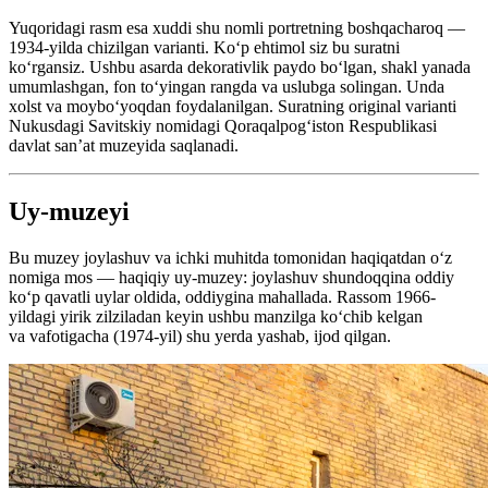
Yuqoridagi rasm esa xuddi shu nomli portretning boshqacharoq —
1934-yilda chizilgan varianti. Koʻp ehtimol siz bu suratni
koʻrgansiz. Ushbu asarda dekorativlik paydo bo‘lgan, shakl yanada
umumlashgan, fon to‘yingan rangda va uslubga solingan. Unda
xolst va moyboʻyoqdan foydalanilgan. Suratning original varianti
Nukusdagi Savitskiy nomidagi Qoraqalpog‘iston Respublikasi
davlat san’at muzeyida saqlanadi.
Uy-muzeyi
Bu muzey joylashuv va ichki muhitda tomonidan haqiqatdan oʻz
nomiga mos — haqiqiy uy-muzey: joylashuv shundoqqina oddiy
koʻp qavatli uylar oldida, oddiygina mahallada. Rassom 1966-
yildagi yirik zilziladan keyin ushbu manzilga koʻchib kelgan
va vafotigacha (1974-yil) shu yerda yashab, ijod qilgan.