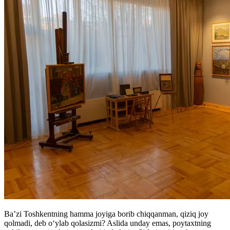
Ba’zi Toshkentning hamma joyiga borib chiqqanman, qiziq joy
qolmadi, deb oʻylab qolasizmi? Aslida unday emas, poytaxtning