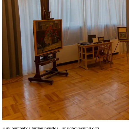
Huv burchakda turgan byustda Tansiqboyevning oʻzi