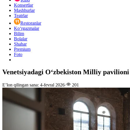
Konsertlar
Mashhurlar
Teatrlar
Restoranlar
Ko‘rgazmalar
Bilim
Bolalar
Shahar
Premium
Foto
Venetsiyadagi O‘zbekiston Milliy pavilioni
E’lon qilingan sana
:
4-fevral 2026
·
201