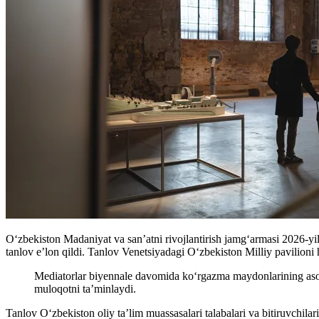
O‘zbekiston Madaniyat va san’atni rivojlantirish jamg‘armasi 2026-yil
tanlov e’lon qildi. Tanlov Venetsiyadagi O‘zbekiston Milliy pavilioni
Mediatorlar biyennale davomida ko‘rgazma maydonlarining asosiy 
muloqotni ta’minlaydi.
Tanlov O‘zbekiston oliy ta’lim muassasalari talabalari va bitiruvchila