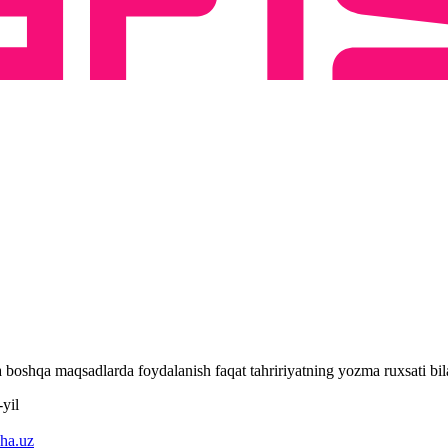
 va boshqa maqsadlarda foydalanish faqat tahririyatning yozma ruxsati 
yil
ha.uz