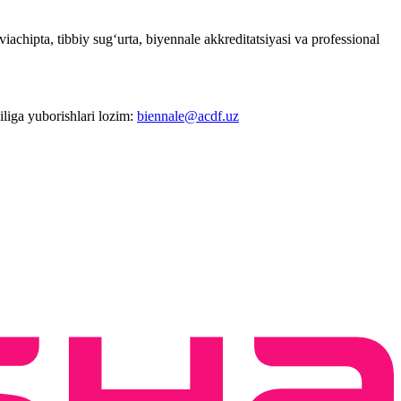
achipta, tibbiy sug‘urta, biyennale akkreditatsiyasi va professional
liga yuborishlari lozim:
biennale@acdf.uz