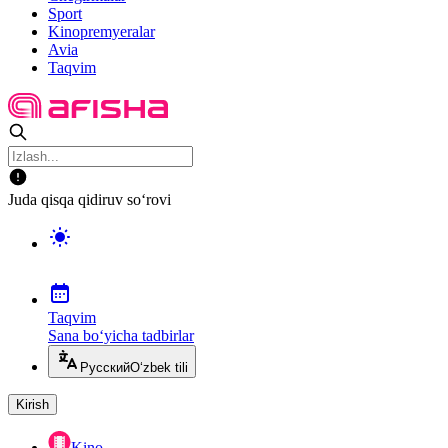
Sport
Kinopremyeralar
Avia
Taqvim
Juda qisqa qidiruv so‘rovi
Taqvim
Sana bo‘yicha tadbirlar
Русский
O‘zbek tili
Kirish
Kino