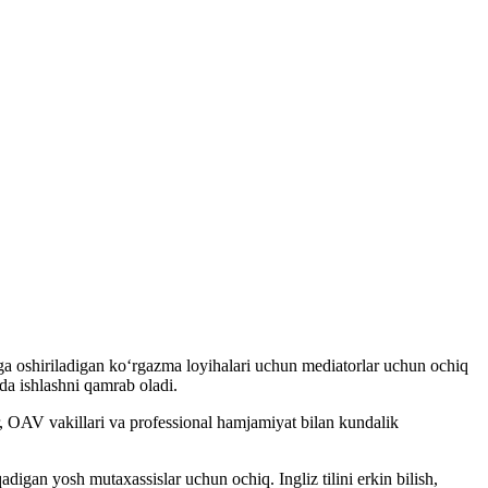
lga oshiriladigan ko‘rgazma loyihalari uchun mediatorlar uchun ochiq
da ishlashni qamrab oladi.
r, OAV vakillari va professional hamjamiyat bilan kundalik
digan yosh mutaxassislar uchun ochiq. Ingliz tilini erkin bilish,