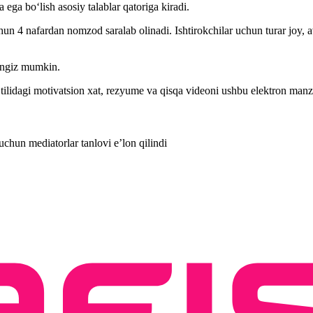
ga bo‘lish asosiy talablar qatoriga kiradi.
n 4 nafardan nomzod saralab olinadi. Ishtirokchilar uchun turar joy, avi
hingiz mumkin.
ilidagi motivatsion xat, rezyume va qisqa videoni ushbu elektron manzi
uchun mediatorlar tanlovi e’lon qilindi