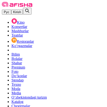
Рус
Kirish
Kino
Konsertlar
Mashhurlar
Teatrlar
Restoranlar
Ko‘rgazmalar
Bilim
Bolalar
Shahar
Premium
Foto
Do‘konlar
Stendap
Texno
Moda
Media
O‘zbekistondagi turizm
Katalog
Chegirmalar