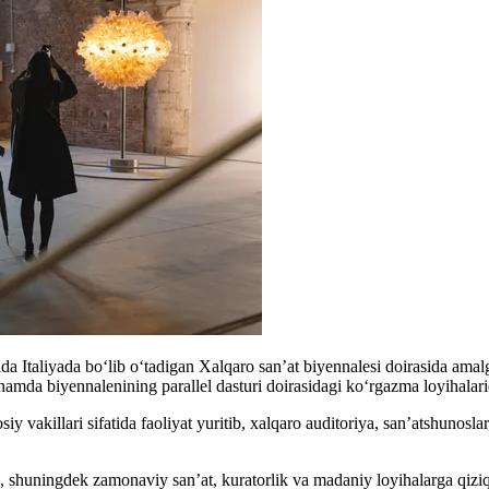
da Italiyada bo‘lib o‘tadigan Xalqaro san’at biyennalesi doirasida ama
 hamda biyennalenining parallel dasturi doirasidagi ko‘rgazma loyihalari
vakillari sifatida faoliyat yuritib, xalqaro auditoriya, san’atshunosla
ri, shuningdek zamonaviy san’at, kuratorlik va madaniy loyihalarga qiziqa