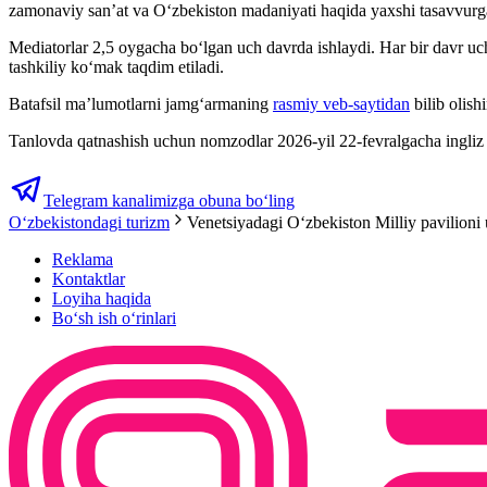
zamonaviy san’at va O‘zbekiston madaniyati haqida yaxshi tasavvurga e
Mediatorlar 2,5 oygacha bo‘lgan uch davrda ishlaydi. Har bir davr uchu
tashkiliy ko‘mak taqdim etiladi.
Batafsil ma’lumotlarni jamg‘armaning
rasmiy veb-saytidan
bilib olis
Tanlovda qatnashish uchun nomzodlar 2026-yil 22-fevralgacha ingliz t
Telegram kanalimizga obuna bo‘ling
O‘zbekistondagi turizm
Venetsiyadagi O‘zbekiston Milliy pavilioni 
Reklama
Kontaktlar
Loyiha haqida
Bo‘sh ish o‘rinlari