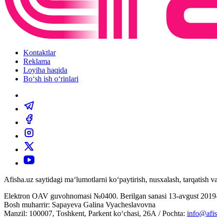
Kontaktlar
Reklama
Loyiha haqida
Bo‘sh ish o‘rinlari
Afisha.uz saytidagi ma‘lumotlarni ko‘paytirish, nusxalash, tarqatish
Elektron OAV guvohnomasi №0400. Berilgan sanasi 13-avgust 2019-
Bosh muharrir: Sapayeva Galina Vyacheslavovna
Manzil: 100007, Toshkent, Parkent ko‘chasi, 26А / Pochta:
info@afis