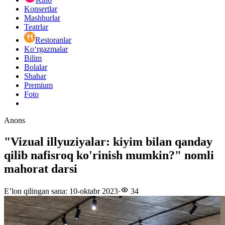
Konsertlar
Mashhurlar
Teatrlar
Restoranlar
Ko‘rgazmalar
Bilim
Bolalar
Shahar
Premium
Foto
Anons
"Vizual illyuziyalar: kiyim bilan qanday
qilib nafisroq ko'rinish mumkin?" nomli
mahorat darsi
E’lon qilingan sana
:
10-oktabr 2023
·
34