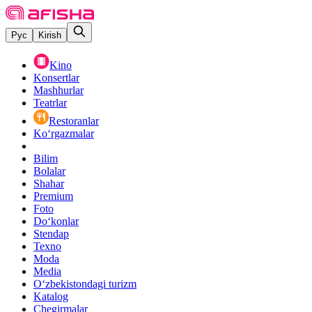
Рус
Kirish
Kino
Konsertlar
Mashhurlar
Teatrlar
Restoranlar
Ko‘rgazmalar
Bilim
Bolalar
Shahar
Premium
Foto
Do‘konlar
Stendap
Texno
Moda
Media
O‘zbekistondagi turizm
Katalog
Chegirmalar