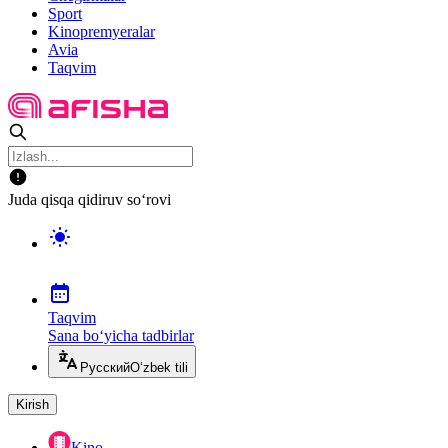
Sport
Kinopremyeralar
Avia
Taqvim
Juda qisqa qidiruv so‘rovi
Taqvim
Sana bo‘yicha tadbirlar
Русский
O‘zbek tili
Kirish
Kino