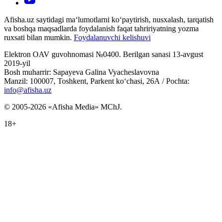
Afisha.uz saytidagi ma‘lumotlarni ko‘paytirish, nusxalash, tarqatish
va boshqa maqsadlarda foydalanish faqat tahririyatning yozma
ruxsati bilan mumkin.
Foydalanuvchi kelishuvi
Elektron OAV guvohnomasi №0400. Berilgan sanasi 13-avgust
2019-yil
Bosh muharrir: Sapayeva Galina Vyacheslavovna
Manzil: 100007, Toshkent, Parkent ko‘chasi, 26А / Pochta:
info@afisha.uz
© 2005-2026 «Afisha Media» MChJ.
18+