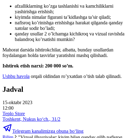
afzalliklarning ko’zga tashlanishi va kamchiliklarni
yashirishga erishish;
kiyimda nimalar figurani ta’kidlashga ta’sir qiladi;
nafisroq ko’rinishga erishishga harakat qilganda qanday
xatolar sodir bo’ladi;
qanday usullar 2 o’lchamga kichikroq va vizual ravishda
balandroq ko’rsatishi mumkin?
Mahorat darsida ishtirokchilar, albatta, bunday usullardan
foydalangan holda tasvirlar yaratishni mashq qilishadi.
Ishtirok etish narxi: 200 000 so’m.
Ushbu havola
orqali oldindan ro’yxatdan o’tish talab qilinadi.
Jadval
15-oktabr 2023
12:00
Teplo Store
Toshkent, Nukus ko‘ch., 31/2
Telegram kanalimizga obuna bo‘ling
Bilim
"Vizual illyuziyalar: kiyim bilan qanday qilib nafisroq