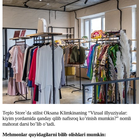
Teplo Store`da stilist Oksana Klimkinaning “Vizual illyuziyalar:
kiyim yordamida qanday qilib nafisroq ko’rinish mumkin?” nomli
mahorat darsi bo’lib o’tadi.
Mehmonlar quyidagilarni bilib olishlari mumkin: