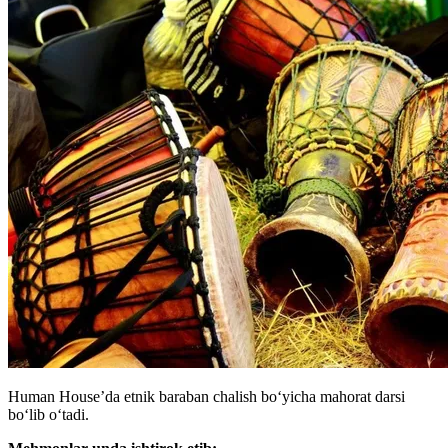
Human House’da etnik baraban chalish bo‘yicha mahorat darsi
bo‘lib o‘tadi.