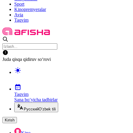
Sport
Kinopremyeralar
Avia
Taqvim
Juda qisqa qidiruv so‘rovi
Taqvim
Sana bo‘yicha tadbirlar
Русский
O‘zbek tili
Kirish
Kino