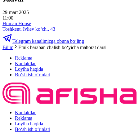
29-mart 2025
11:00
Human House
Toshkent, Ivliev ko‘ch., 43
Telegram kanalimizga obuna bo‘ling
Bilim
Etnik baraban chalish boʻyicha mahorat darsi
Reklama
Kontaktlar
Loyiha haqida
Bo‘sh ish o‘rinlari
Kontaktlar
Reklama
Loyiha haqida
Bo‘sh ish o‘rinlari