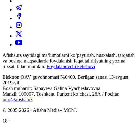
Afisha.uz saytidagi ma‘lumotlarni ko‘paytirish, nusxalash, tarqatish
va boshqa maqsadlarda foydalanish faqat tahririyatning yozma
ruxsati bilan mumkin.
Foydalanuvchi kelishuvi
Elektron OAV guvohnomasi №0400. Berilgan sanasi 13-avgust
2019-yil
Bosh muharrir: Sapayeva Galina Vyacheslavovna
Manzil: 100007, Toshkent, Parkent ko‘chasi, 26А / Pochta:
info@afisha.uz
© 2005-2026 «Afisha Media» MChJ.
18+