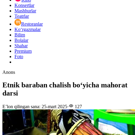
Konsertlar
Mashhurlar
Teatrlar
Restoranlar
Ko‘rgazmalar
Bilim
Bolalar
Shahar
Premium
Foto
Anons
Etnik baraban chalish boʻyicha mahorat
darsi
E’lon qilingan sana
:
25-mart 2025
·
127