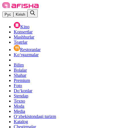
Рус
Kirish
Kino
Konsertlar
Mashhurlar
Teatrlar
Restoranlar
Ko‘rgazmalar
Bilim
Bolalar
Shahar
Premium
Foto
Do‘konlar
Stendap
Texno
Moda
Media
O‘zbekistondagi turizm
Katalog
Chegirmalar