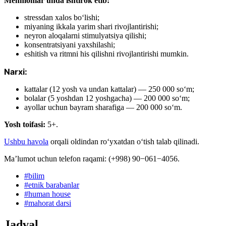
Mehmonlar unda ishtirok etib:
stressdan xalos boʻlishi;
miyaning ikkala yarim shari rivojlantirishi;
neyron aloqalarni stimulyatsiya qilishi;
konsentratsiyani yaxshilashi;
eshitish va ritmni his qilishni rivojlantirishi mumkin.
Narxi:
kattalar (12 yosh va undan kattalar) — 250 000 soʻm;
bolalar (5 yoshdan 12 yoshgacha) — 200 000 soʻm;
ayollar uchun bayram sharafiga — 200 000 soʻm.
Yosh toifasi:
5+.
Ushbu havola
orqali oldindan roʻyxatdan oʻtish talab qilinadi.
Ma’lumot uchun telefon raqami: (+998) 90−061−4056.
#
bilim
#
etnik barabanlar
#
human house
#
mahorat darsi
Jadval