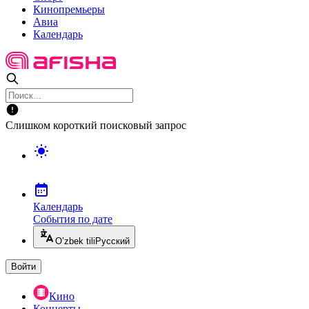
Кинопремьеры
Авиа
Календарь
Слишком короткий поисковый запрос
Календарь
События по дате
O’zbek tili
Русский
Войти
Кино
Концерты