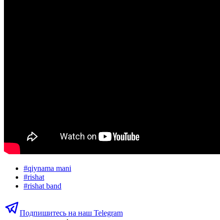
#
qiynama mani
#
rishat
#
rishat band
Подпишитесь на наш Telegram