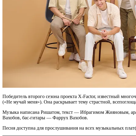
Победитель второго сезона проекта X-Factor, известный мног
(«Не мучай меня»). Она раскрывает тему страстной, всепоглощ
Музыка написана Ришатом, текст — Ибрагимом Жияновым, ар
Вахобов, бас-гитары — Фаррух Вахобов.
Песня доступна для прослушивания на всех музыкальных пла