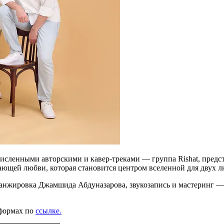
очисленными авторскими и кавер-треками — группа Rishat, пре
ающей любви, которая становится центром вселенной для двух л
анжировка Джамшида Абдуназарова, звукозапись и мастеринг —
тформах по
ссылке.