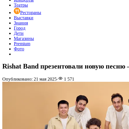
Театры
Рестораны
Выставки
Знания
Город
Дети
Магазины
Premium
Фото
Rishat Band презентовали новую песню
Опубликовано
:
21 мая 2025
·
1 571