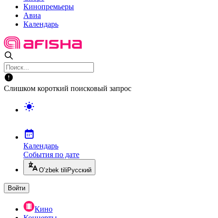
Кинопремьеры
Авиа
Календарь
Слишком короткий поисковый запрос
Календарь
События по дате
O’zbek tili
Русский
Войти
Кино
Концерты