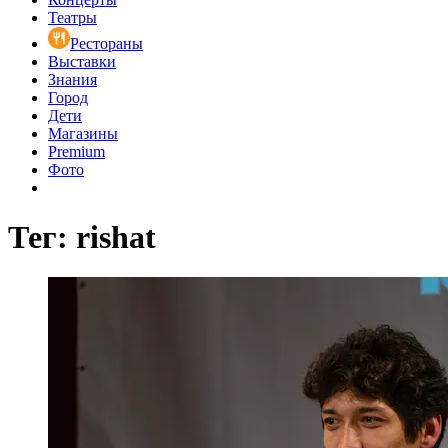
Театры
Рестораны
Выставки
Знания
Город
Дети
Магазины
Premium
Фото
Тег: rishat