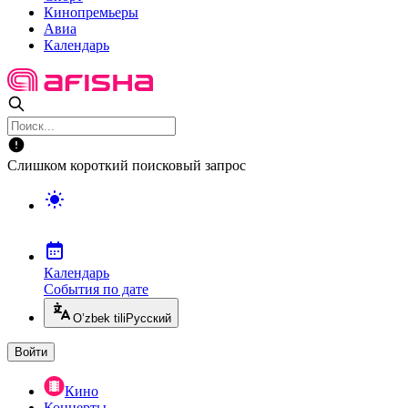
Кинопремьеры
Авиа
Календарь
Слишком короткий поисковый запрос
Календарь
События по дате
O’zbek tili
Русский
Войти
Кино
Концерты