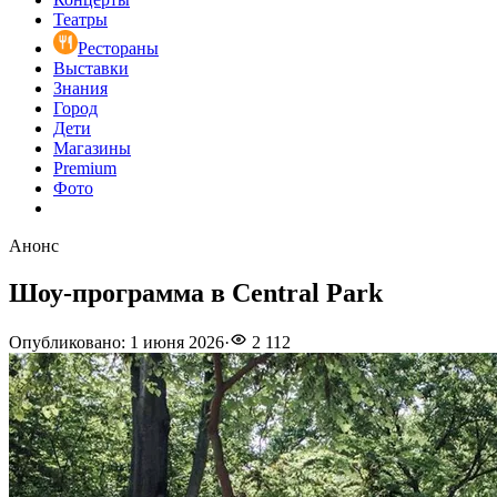
Театры
Рестораны
Выставки
Знания
Город
Дети
Магазины
Premium
Фото
Анонс
Шоу-программа в Central Park
Опубликовано
:
1 июня 2026
·
2 112