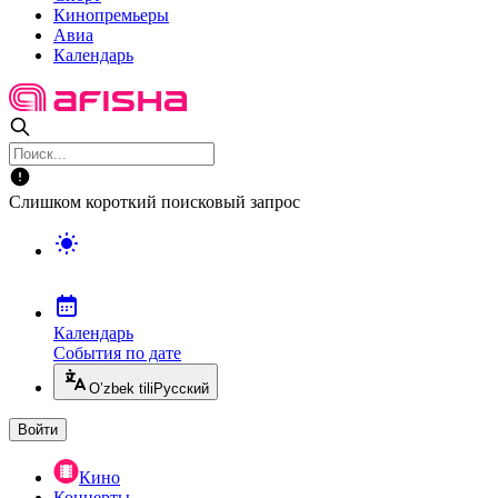
Кинопремьеры
Авиа
Календарь
Слишком короткий поисковый запрос
Календарь
События по дате
O’zbek tili
Русский
Войти
Кино
Концерты