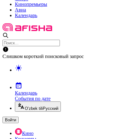
Кинопремьеры
Авиа
Календарь
Слишком короткий поисковый запрос
Календарь
События по дате
O’zbek tili
Русский
Войти
Кино
Концерты