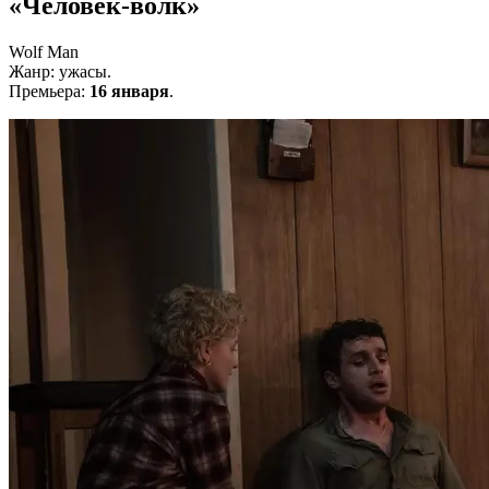
«Человек-волк»
Wolf Man
Жанр: ужасы.
Премьера:
16 января
.