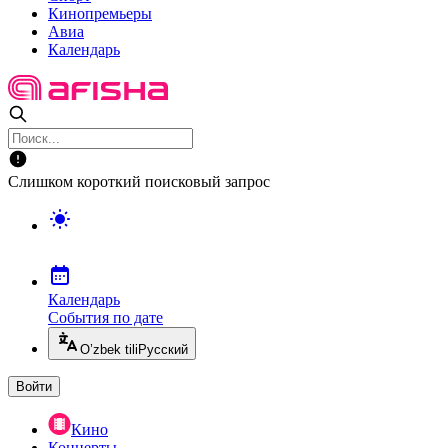
Кинопремьеры
Авиа
Календарь
Слишком короткий поисковый запрос
Календарь
События по дате
O’zbek tili
Русский
Войти
Кино
Концерты