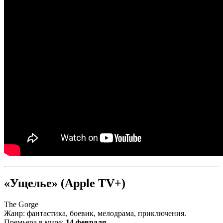
«Ущелье» (Apple TV+)
The Gorge
Жанр: фантастика, боевик, мелодрама, приключения.
Премьера в мире:
14 февраля
.