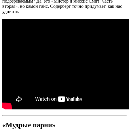
подозреваемым? Да, это «Мистер и миссис Смит: Часть
вторая», но камон гайс, Содерберг точно придумает, как нас
удивить.
«Мудрые парни»