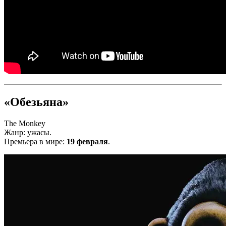
«Обезьяна»
The Monkey
Жанр: ужасы.
Премьера в мире:
19 февраля
.