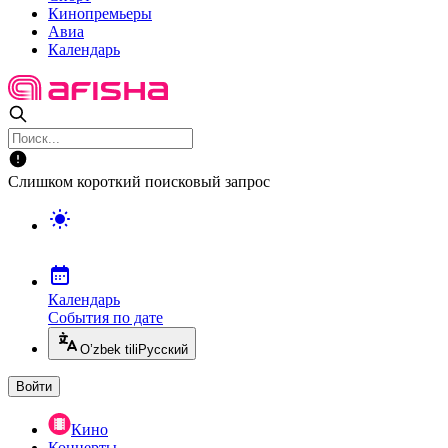
Кинопремьеры
Авиа
Календарь
Слишком короткий поисковый запрос
Календарь
События по дате
O’zbek tili
Русский
Войти
Кино
Концерты