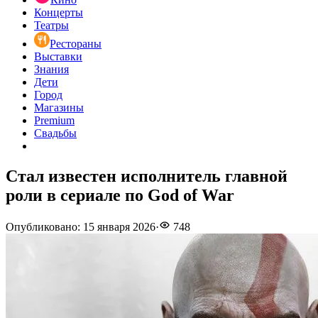
Концерты
Театры
Рестораны
Выставки
Знания
Дети
Город
Магазины
Premium
Свадьбы
Стал известен исполнитель главной
роли в сериале по God of War
Опубликовано
:
15 января 2026
·
748