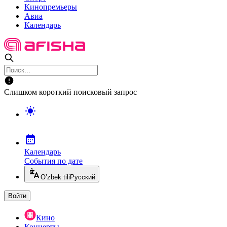
Кинопремьеры
Авиа
Календарь
Слишком короткий поисковый запрос
Календарь
События по дате
O’zbek tili
Русский
Войти
Кино
Концерты