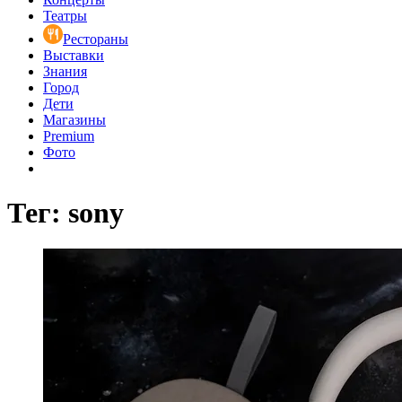
Театры
Рестораны
Выставки
Знания
Город
Дети
Магазины
Premium
Фото
Тег: sony