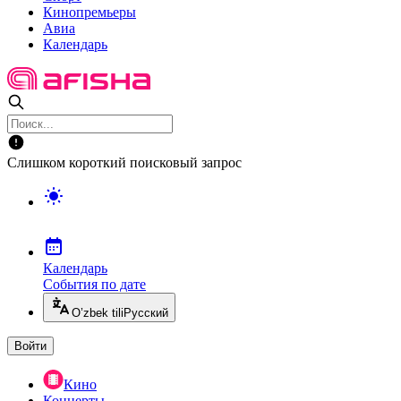
Кинопремьеры
Авиа
Календарь
Слишком короткий поисковый запрос
Календарь
События по дате
O’zbek tili
Русский
Войти
Кино
Концерты