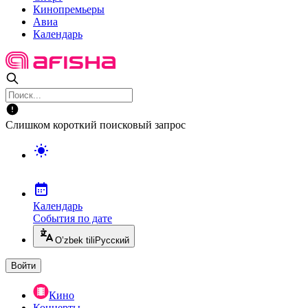
Кинопремьеры
Авиа
Календарь
Слишком короткий поисковый запрос
Календарь
События по дате
O’zbek tili
Русский
Войти
Кино
Концерты