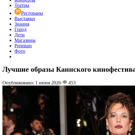
Театры
Рестораны
Выставки
Знания
Город
Дети
Магазины
Premium
Фото
Лучшие образы Каннского кинофестива
Опубликовано
:
1 июня 2026
·
453