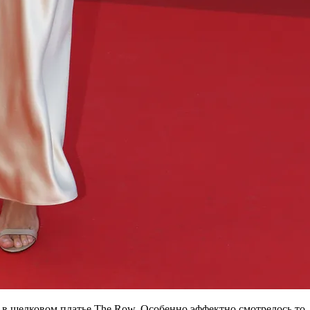
в шелковом платье The Row. Особенно эффектно смотрелось то, к