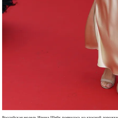
Российская модель Ирина Шейк появилась на красной дорожке 