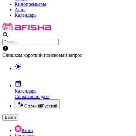
Кинопремьеры
Авиа
Календарь
Слишком короткий поисковый запрос
Календарь
События по дате
O’zbek tili
Русский
Войти
Кино
Концерты