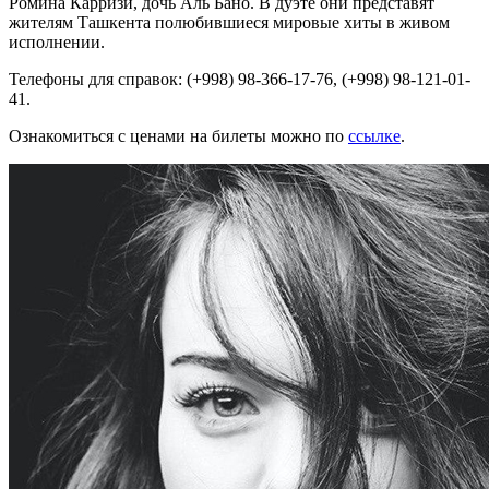
Ромина Карризи, дочь Аль Бано. В дуэте они представят
жителям Ташкента полюбившиеся мировые хиты в живом
исполнении.
Телефоны для справок: (+998) 98-366-17-76, (+998) 98-121-01-
41.
Ознакомиться с ценами на билеты можно по
ссылке
.