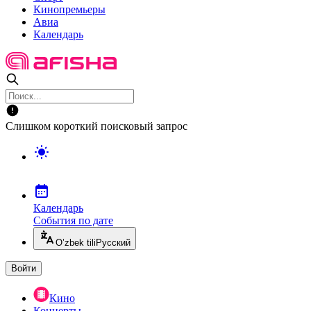
Кинопремьеры
Авиа
Календарь
Слишком короткий поисковый запрос
Календарь
События по дате
O’zbek tili
Русский
Войти
Кино
Концерты