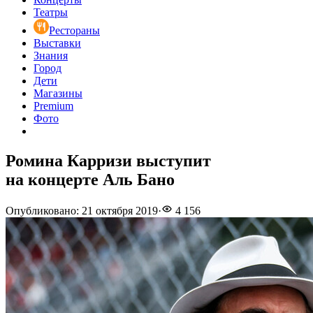
Театры
Рестораны
Выставки
Знания
Город
Дети
Магазины
Premium
Фото
Ромина Карризи выступит
на концерте Аль Бано
Опубликовано
:
21 октября 2019
·
4 156