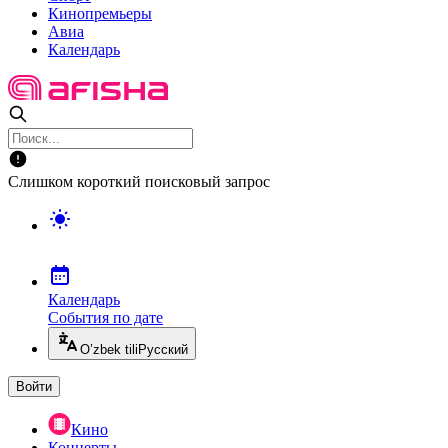
Кинопремьеры
Авиа
Календарь
Слишком короткий поисковый запрос
Календарь
События по дате
O’zbek tili
Русский
Войти
Кино
Концерты