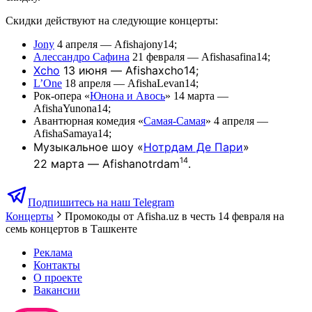
Скидки действуют на следующие концерты:
Jony
4 апреля — Afishajony14;
Алессандро Сафина
21 февраля — Afishasafina14;
Xcho
13 июня — Afishaxcho14;
L’One
18 апреля — AfishaLevan14;
Рок-опера «
Юнона и Авось
» 14 марта —
AfishaYunona14;
Авантюрная комедия «
Самая-Самая
» 4 апреля —
AfishaSamaya14;
Музыкальное шоу «
Нотрдам Де Пари
»
14
22 марта — Afishanotrdam
.
Подпишитесь на наш Telegram
Концерты
Промокоды от Afisha.uz в честь 14 февраля на
семь концертов в Ташкенте
Реклама
Контакты
О проекте
Вакансии