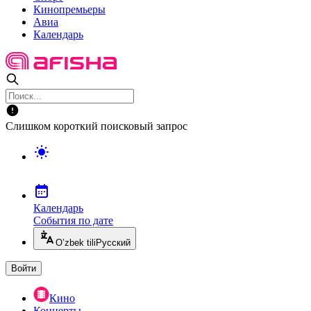
Кинопремьеры
Авиа
Календарь
Слишком короткий поисковый запрос
Календарь
События по дате
O’zbek tili
Русский
Войти
Кино
Концерты