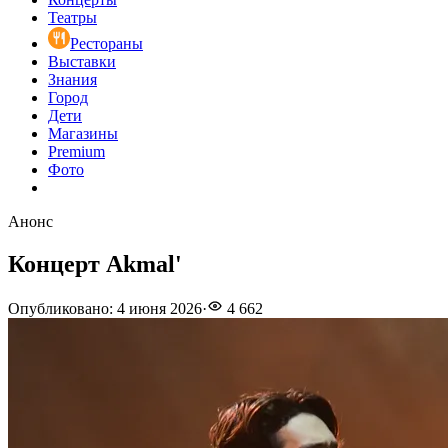
Театры
Рестораны
Выставки
Знания
Город
Дети
Магазины
Premium
Фото
Анонс
Концерт Akmal'
Опубликовано
:
4 июня 2026
·
4 662