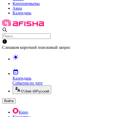
Кинопремьеры
Авиа
Календарь
Слишком короткий поисковый запрос
Календарь
События по дате
O’zbek tili
Русский
Войти
Кино
Концерты