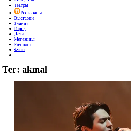
Театры
Рестораны
Выставки
Знания
Город
Дети
Магазины
Premium
Фото
Тег: akmal