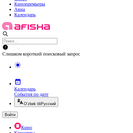
Кинопремьеры
Авиа
Календарь
Слишком короткий поисковый запрос
Календарь
События по дате
O’zbek tili
Русский
Войти
Кино
Концерты