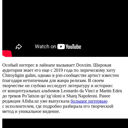
Особый интерес в лайнапе вызывает Doxxim. Широкая
аудитория знает его еще с 2019 года по лирическому хиту
Chiroyligim gulim, однако в рэп-сообществе артист известен
благодаря нетипичным для жанра релизам. В своем
творчестве он глубоко исследует литературу и историю:
от концептуальных альбомов Leonardo da Vinci и Martin Eden
до треков Po’latxon qo’zg’oloni и Sharq Napoleoni. Ранее
редакция Afisha.uz уже выпускала
большое интервью
с исполнителем, где подробно разбирала его творческий
метод и уникальное видение.