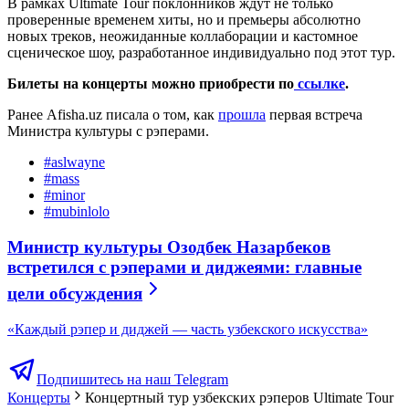
В рамках Ultimate Tour поклонников ждут не только
проверенные временем хиты, но и премьеры абсолютно
новых треков, неожиданные коллаборации и кастомное
сценическое шоу, разработанное индивидуально под этот тур.
Билеты на концерты можно приобрести по
ссылке
.
Ранее Afisha.uz писала о том, как
прошла
первая встреча
Министра культуры с рэперами.
#
aslwayne
#
mass
#
minor
#
mubinlolo
Министр культуры Озодбек Назарбеков
встретился с рэперами и диджеями: главные
цели обсуждения
«Каждый рэпер и диджей — часть узбекского искусства»
Подпишитесь на наш Telegram
Концерты
Концертный тур узбекских рэперов Ultimate Tour