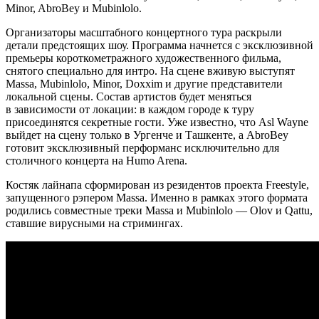
Minor, AbroBey и Mubinlolo.
Организаторы масштабного концертного тура раскрыли
детали предстоящих шоу. Программа начнется с эксклюзивной
премьеры короткометражного художественного фильма,
снятого специально для интро. На сцене вживую выступят
Massa, Mubinlolo, Minor, Doxxim и другие представители
локальной сцены. Состав артистов будет меняться
в зависимости от локации: в каждом городе к туру
присоединятся секретные гости. Уже известно, что Asl Wayne
выйдет на сцену только в Ургенче и Ташкенте, а AbroBey
готовит эксклюзивный перформанс исключительно для
столичного концерта на Humo Arena.
Костяк лайнапа сформирован из резидентов проекта Freestyle,
запущенного рэпером Massa. Именно в рамках этого формата
родились совместные треки Massa и Mubinlolo — Olov и Qattu,
ставшие вирусными на стримингах.