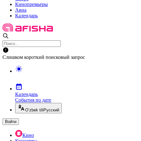
Кинопремьеры
Авиа
Календарь
Слишком короткий поисковый запрос
Календарь
События по дате
O’zbek tili
Русский
Войти
Кино
Концерты