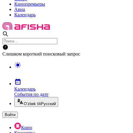
Кинопремьеры
Авиа
Календарь
Слишком короткий поисковый запрос
Календарь
События по дате
O’zbek tili
Русский
Войти
Кино
Концерты